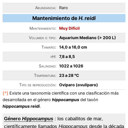
Abundancia:
Raro
Mantenimiento de
H. reidi
Mantenimiento:
Muy Difícil
Volumen o tipo:
Aquarium Mediano (> 200 L)
Tamaño:
14,0 a 16,0 cm
pH:
7,8 a 8,5
Salinidad:
1022 a 1026
Temperatura:
23 a 28 °C
Tipo de reproducción:
Ovíparo (ovulíparo)
[*]
Existe una taxonomía científica con una clasificación más
desarrollada en el género
hippocampus
del taxón
hippocampus reidi
.
Género
Hippocampus
: los caballitos de mar,
científicamente llamados
Hippocampus
desde la década