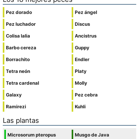
Pez dorado
Pez ángel
Pez luchador
Discus
Colisa lalia
Ancistrus
Barbo cereza
Guppy
Borrachito
Endler
Tetra neón
Platy
Tetra cardenal
Molly
Galaxy
Pez cebra
Ramirezi
Kuhli
Las plantas
Microsorum pteropus
Musgo de Java