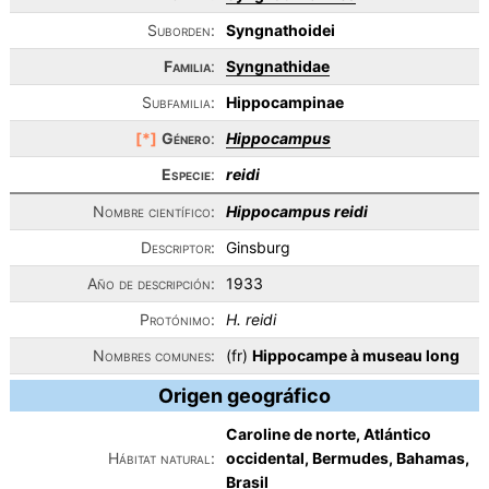
Suborden:
Syngnathoidei
Familia
:
Syngnathidae
Subfamilia:
Hippocampinae
[*]
Género
:
Hippocampus
Especie
:
reidi
Nombre científico:
Hippocampus reidi
Descriptor:
Ginsburg
Año de descripción:
1933
Protónimo:
H. reidi
Nombres comunes:
(fr)
Hippocampe à museau long
Origen geográfico
Caroline de norte, Atlántico
Hábitat natural:
occidental, Bermudes, Bahamas,
Brasil