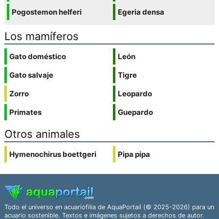
Pogostemon helferi
Egeria densa
Los mamíferos
Gato doméstico
León
Gato salvaje
Tigre
Zorro
Leopardo
Primates
Guepardo
Otros animales
Hymenochirus boettgeri
Pipa pipa
Todo el universo en acuariofilia de AquaPortail (© 2025-2026) para un
acuario sostenible. Textos e imágenes sujetos a derechos de autor.