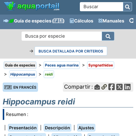
Guía de especies
(🇫🇷)
Cálculos
Manuales
→
BUSCA DETALLADA POR CRITERIOS
>
>
Guía de especies
Peces agua marina
Syngnathidae
>
>
Hippocampus
reidi
Compartir :
🇫🇷 EN FRANCÉS
Hippocampus reidi
Resumen :
|
|
|
Presentación
Descripción
Ajustes