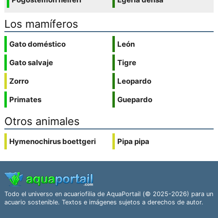
Los mamíferos
Gato doméstico
León
Gato salvaje
Tigre
Zorro
Leopardo
Primates
Guepardo
Otros animales
Hymenochirus boettgeri
Pipa pipa
Todo el universo en acuariofilia de AquaPortail (© 2025-2026) para un
acuario sostenible. Textos e imágenes sujetos a derechos de autor.