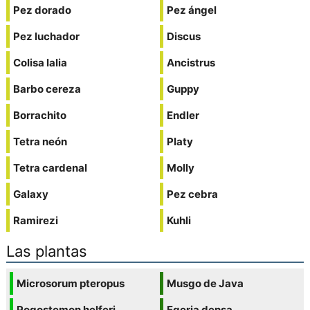
Pez dorado
Pez ángel
Pez luchador
Discus
Colisa lalia
Ancistrus
Barbo cereza
Guppy
Borrachito
Endler
Tetra neón
Platy
Tetra cardenal
Molly
Galaxy
Pez cebra
Ramirezi
Kuhli
Las plantas
Microsorum pteropus
Musgo de Java
Pogostemon helferi
Egeria densa