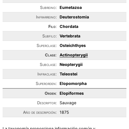
Subreino:
Eumetazoa
Infrarreino:
Deuterostomia
Filo
:
Chordata
Subfilo:
Vertebrata
Superclase:
Osteichthyes
Clase
:
Actinopterygii
Subclase:
Neopterygii
Infraclase:
Teleostei
Superorden:
Elopomorpha
Orden
:
Elopiformes
Descriptor:
Sauvage
Año de descripción:
1875
La taxonomía proporciona información común y