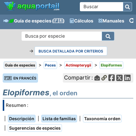
Guía de especies
(🇫🇷)
Cálculos
Manuales
→
BUSCA DETALLADA POR CRITERIOS
>
>
>
Guía de especies
Peces
Actinopterygii
Elopiformes
Compartir :
🇫🇷 EN FRANCÉS
Elopiformes
, el orden
Resumen :
|
|
|
Descripción
Lista de familias
Taxonomía orden
|
Sugerencias de especies