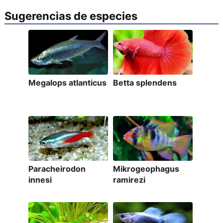
Sugerencias de especies
Megalops atlanticus
Betta splendens
Paracheirodon
Mikrogeophagus
innesi
ramirezi