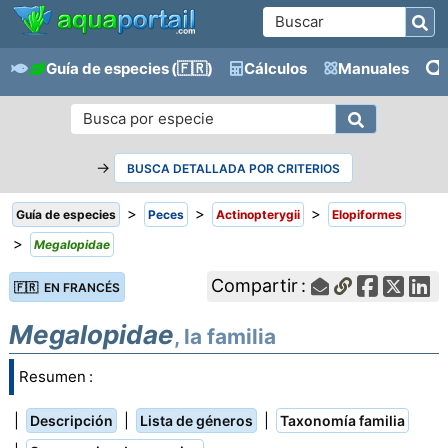
Guía de especies
(🇫🇷)
Cálculos
Manuales
→
BUSCA DETALLADA POR CRITERIOS
>
>
>
Guía de especies
Peces
Actinopterygii
Elopiformes
>
Megalopidae
Compartir :
🇫🇷 EN FRANCÉS
Megalopidae
, la familia
Resumen :
|
|
|
Descripción
Lista de géneros
Taxonomía familia