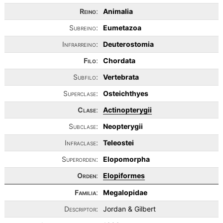
Reino
:
Animalia
Subreino:
Eumetazoa
Infrarreino:
Deuterostomia
Filo
:
Chordata
Subfilo:
Vertebrata
Superclase:
Osteichthyes
Clase
:
Actinopterygii
Subclase:
Neopterygii
Infraclase:
Teleostei
Superorden:
Elopomorpha
Orden
:
Elopiformes
Familia
:
Megalopidae
Descriptor:
Jordan & Gilbert