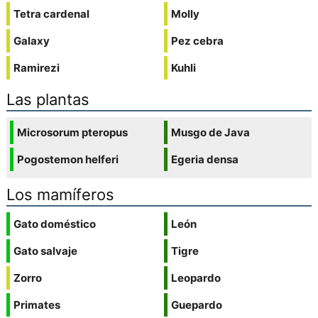
Tetra cardenal
Molly
Galaxy
Pez cebra
Ramirezi
Kuhli
Las plantas
Microsorum pteropus
Musgo de Java
Pogostemon helferi
Egeria densa
Los mamíferos
Gato doméstico
León
Gato salvaje
Tigre
Zorro
Leopardo
Primates
Guepardo