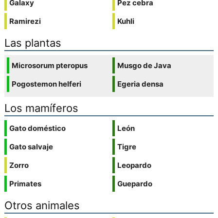
Galaxy
Pez cebra
Ramirezi
Kuhli
Las plantas
Microsorum pteropus
Musgo de Java
Pogostemon helferi
Egeria densa
Los mamíferos
Gato doméstico
León
Gato salvaje
Tigre
Zorro
Leopardo
Primates
Guepardo
Otros animales