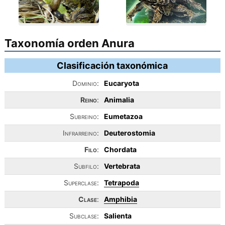
Taxonomía orden Anura
Clasificación taxonómica
Dominio:
Eucaryota
Reino
:
Animalia
Subreino:
Eumetazoa
Infrarreino:
Deuterostomia
Filo
:
Chordata
Subfilo:
Vertebrata
Superclase:
Tetrapoda
Clase
:
Amphibia
Subclase:
Salienta