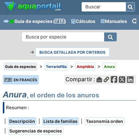
Guía de especies
(🇫🇷)
Cálculos
Manuales
→
BUSCA DETALLADA POR CRITERIOS
>
>
>
Guía de especies
Terrariofilia
Amphibia
Anura
Compartir :
🇫🇷 EN FRANCÉS
Anura
, el orden de los anuros
Resumen :
|
|
|
Descripción
Lista de familias
Taxonomía orden
|
Sugerencias de especies