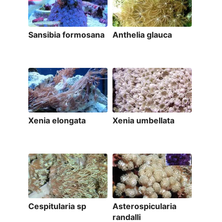
Sansibia formosana
Anthelia glauca
Xenia elongata
Xenia umbellata
Cespitularia sp
Asterospicularia
randalli