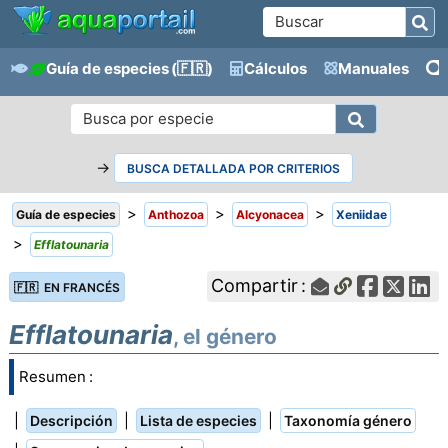
Guía de especies
(🇫🇷)
Cálculos
Manuales
→
BUSCA DETALLADA POR CRITERIOS
>
>
>
Guía de especies
Anthozoa
Alcyonacea
Xeniidae
>
Efflatounaria
Compartir :
🇫🇷 EN FRANCÉS
Efflatounaria
, el género
Resumen :
|
|
|
Descripción
Lista de especies
Taxonomía género