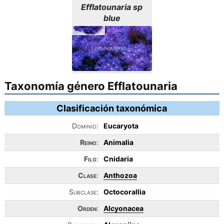
Efflatounaria sp
blue
Taxonomía género Efflatounaria
Clasificación taxonómica
Dominio:
Eucaryota
Reino
:
Animalia
Filo
:
Cnidaria
Clase
:
Anthozoa
Subclase:
Octocorallia
Orden
:
Alcyonacea