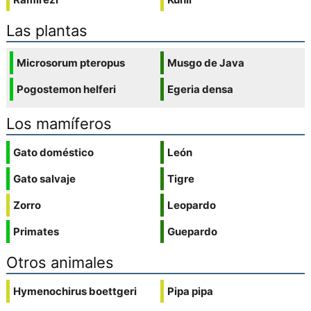
Las plantas
Microsorum pteropus
Musgo de Java
Pogostemon helferi
Egeria densa
Los mamíferos
Gato doméstico
León
Gato salvaje
Tigre
Zorro
Leopardo
Primates
Guepardo
Otros animales
Hymenochirus boettgeri
Pipa pipa