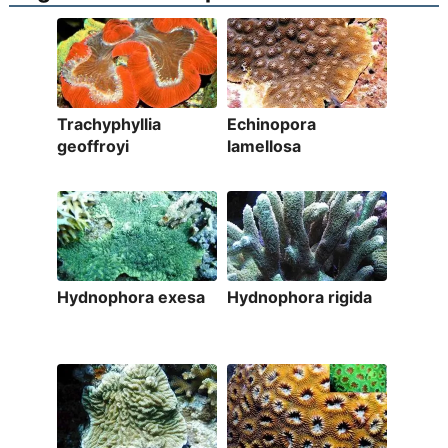
Trachyphyllia
Echinopora
geoffroyi
lamellosa
Hydnophora exesa
Hydnophora rigida