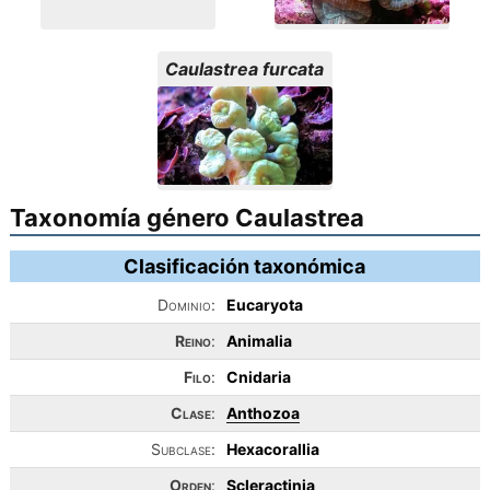
Caulastrea furcata
Taxonomía género Caulastrea
Clasificación taxonómica
Dominio:
Eucaryota
Reino
:
Animalia
Filo
:
Cnidaria
Clase
:
Anthozoa
Subclase:
Hexacorallia
Orden
:
Scleractinia