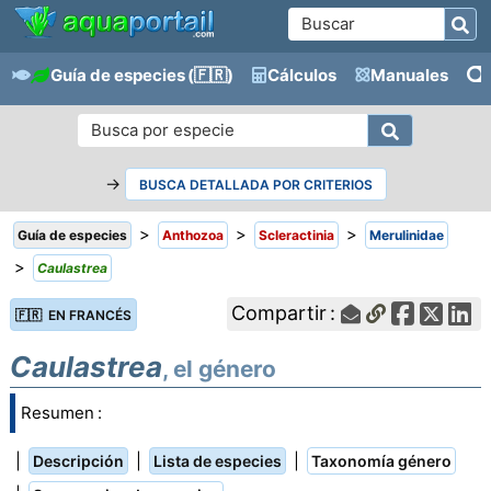
Guía de especies
(🇫🇷)
Cálculos
Manuales
→
BUSCA DETALLADA POR CRITERIOS
>
>
>
Guía de especies
Anthozoa
Scleractinia
Merulinidae
>
Caulastrea
Compartir :
🇫🇷 EN FRANCÉS
Caulastrea
, el género
Resumen :
|
|
|
Descripción
Lista de especies
Taxonomía género