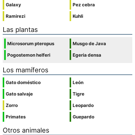
Galaxy
Pez cebra
Ramirezi
Kuhli
Las plantas
Microsorum pteropus
Musgo de Java
Pogostemon helferi
Egeria densa
Los mamíferos
Gato doméstico
León
Gato salvaje
Tigre
Zorro
Leopardo
Primates
Guepardo
Otros animales