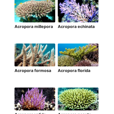
Acropora millepora
Acropora echinata
Acropora formosa
Acropora florida