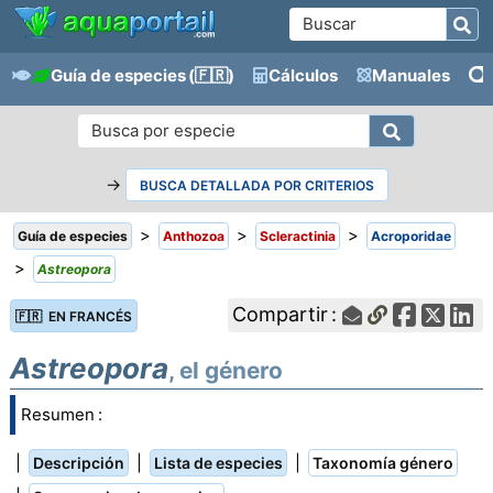
Guía de especies
(🇫🇷)
Cálculos
Manuales
→
BUSCA DETALLADA POR CRITERIOS
>
>
>
Guía de especies
Anthozoa
Scleractinia
Acroporidae
>
Astreopora
Compartir :
🇫🇷 EN FRANCÉS
Astreopora
, el género
Resumen :
|
|
|
Descripción
Lista de especies
Taxonomía género