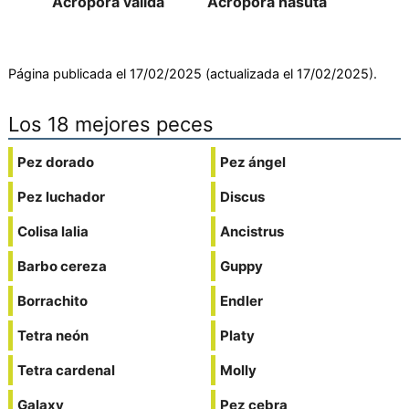
Acropora valida
Acropora nasuta
Página publicada el 17/02/2025 (actualizada el 17/02/2025).
Los 18 mejores peces
Pez dorado
Pez ángel
Pez luchador
Discus
Colisa lalia
Ancistrus
Barbo cereza
Guppy
Borrachito
Endler
Tetra neón
Platy
Tetra cardenal
Molly
Galaxy
Pez cebra