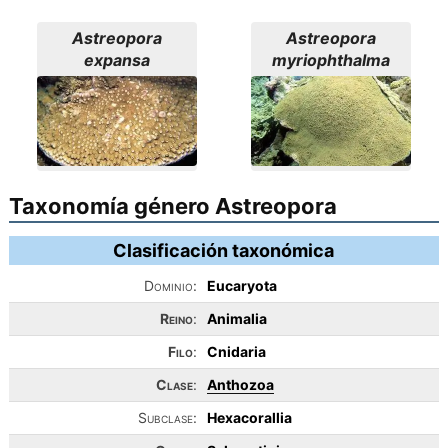
Astreopora
Astreopora
expansa
myriophthalma
Taxonomía género Astreopora
Clasificación taxonómica
Dominio:
Eucaryota
Reino
:
Animalia
Filo
:
Cnidaria
Clase
:
Anthozoa
Subclase:
Hexacorallia