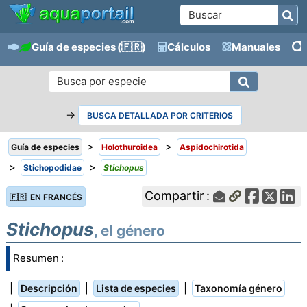
Guía de especies
(🇫🇷)
Cálculos
Manuales
→
BUSCA DETALLADA POR CRITERIOS
>
>
Guía de especies
Holothuroidea
Aspidochirotida
>
>
Stichopodidae
Stichopus
Compartir :
🇫🇷 EN FRANCÉS
Stichopus
, el género
Resumen :
|
|
|
Descripción
Lista de especies
Taxonomía género