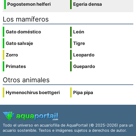
Pogostemon helferi
Egeria densa
Los mamíferos
Gato doméstico
León
Gato salvaje
Tigre
Zorro
Leopardo
Primates
Guepardo
Otros animales
Hymenochirus boettgeri
Pipa pipa
Todo el universo en acuariofilia de AquaPortail (© 2025-2026) para un
acuario sostenible. Textos e imágenes sujetos a derechos de autor.