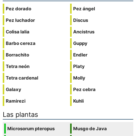
Pez dorado
Pez ángel
Pez luchador
Discus
Colisa lalia
Ancistrus
Barbo cereza
Guppy
Borrachito
Endler
Tetra neón
Platy
Tetra cardenal
Molly
Galaxy
Pez cebra
Ramirezi
Kuhli
Las plantas
Microsorum pteropus
Musgo de Java