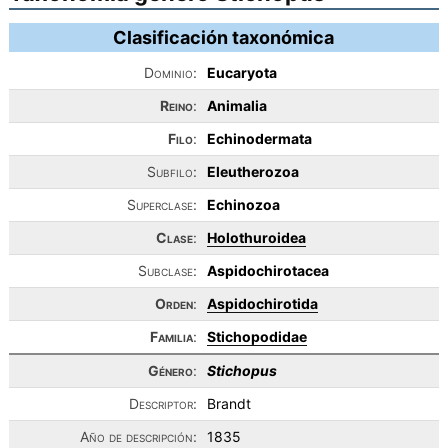
Clasificación taxonómica
Dominio:
Eucaryota
Reino
:
Animalia
Filo
:
Echinodermata
Subfilo:
Eleutherozoa
Superclase:
Echinozoa
Clase
:
Holothuroidea
Subclase:
Aspidochirotacea
Orden
:
Aspidochirotida
Familia
:
Stichopodidae
Género
:
Stichopus
Descriptor:
Brandt
Año de descripción:
1835