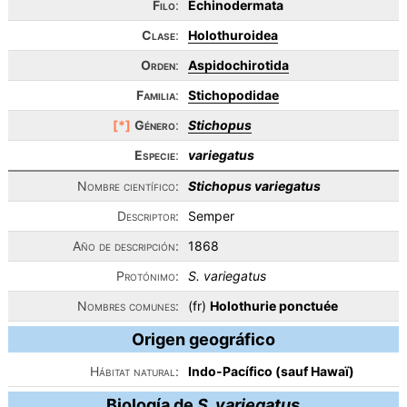
Filo
:
Echinodermata
Clase
:
Holothuroidea
Orden
:
Aspidochirotida
Familia
:
Stichopodidae
[*]
Género
:
Stichopus
Especie
:
variegatus
Nombre científico:
Stichopus variegatus
Descriptor:
Semper
Año de descripción:
1868
Protónimo:
S. variegatus
Nombres comunes:
(fr)
Holothurie ponctuée
Origen geográfico
Hábitat natural:
Indo-Pacífico (sauf Hawaï)
Biología de
S. variegatus