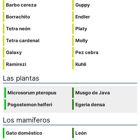
Barbo cereza
Guppy
Borrachito
Endler
Tetra neón
Platy
Tetra cardenal
Molly
Galaxy
Pez cebra
Ramirezi
Kuhli
Las plantas
Microsorum pteropus
Musgo de Java
Pogostemon helferi
Egeria densa
Los mamíferos
Gato doméstico
León