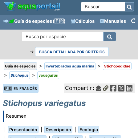
Guía de especies
(🇫🇷)
Cálculos
Manuales
→
BUSCA DETALLADA POR CRITERIOS
>
>
Guía de especies
Invertebrados agua marina
Stichopodidae
>
>
Stichopus
variegatus
Compartir :
🇫🇷 EN FRANCÉS
Stichopus variegatus
Resumen :
|
|
|
Presentación
Descripción
Ecología