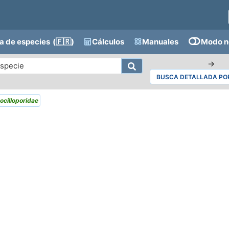
a de especies
(🇫🇷)
Cálculos
Manuales
Modo n
→
BUSCA DETALLADA POR
ocilloporidae