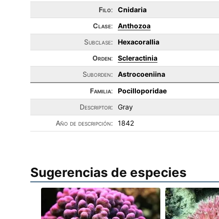
Filo
:
Cnidaria
Clase
:
Anthozoa
Subclase:
Hexacorallia
Orden
:
Scleractinia
Suborden:
Astrocoeniina
Familia
:
Pocilloporidae
Descriptor:
Gray
Año de descripción:
1842
Sugerencias de especies