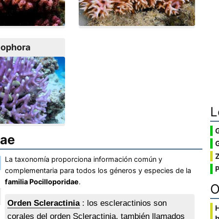
lophora
L
dae
G
La taxonomía proporciona información común y
complementaria para todos los géneros y especies de la
familia Pocilloporidae
.
O
Orden Scleractinia
: los escleractinios son
corales del orden Scleractinia, también llamados
b