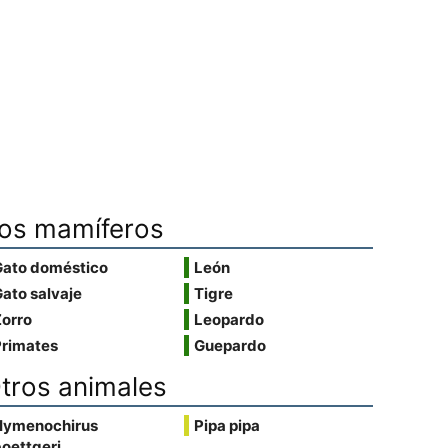
os mamíferos
Gato doméstico
León
ato salvaje
Tigre
Zorro
Leopardo
Primates
Guepardo
tros animales
Hymenochirus
Pipa pipa
oettgeri