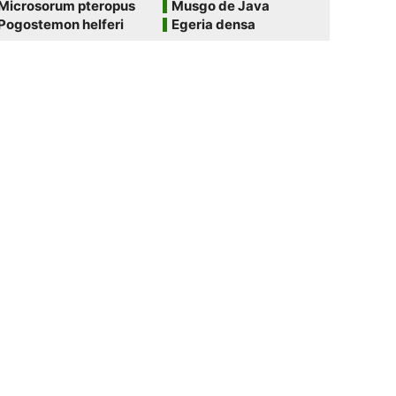
Microsorum pteropus
Musgo de Java
Pogostemon helferi
Egeria densa