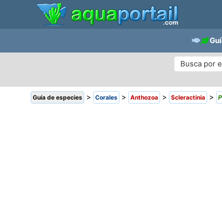
Guí
>
>
>
>
Guía de especies
Corales
Anthozoa
Scleractinia
P