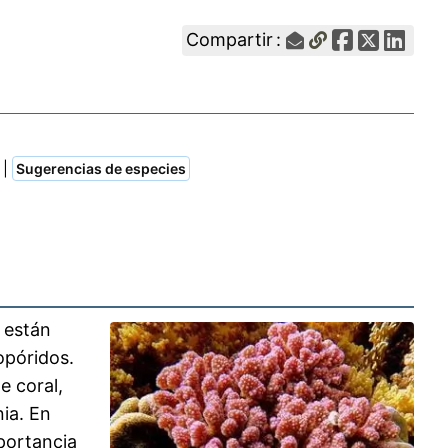
Compartir :
|
Sugerencias de especies
están
opóridos.
e coral,
ia. En
mportancia