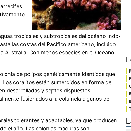
arrecifes
ativamente
aguas tropicales y subtropicales del océano Indo-
hasta las costas del Pacífico americano, incluido
sta Australia. Con menos especies en el Océano
L
olonia de pólipos genéticamente idénticos que
. Los coralitos están sumergidos en forma de
C
n desarrolladas y septos dispuestos
lmente fusionados a la columela algunos de
B
T
L
rales tolerantes y adaptables, ya que producen
odo el año. Las colonias maduras son