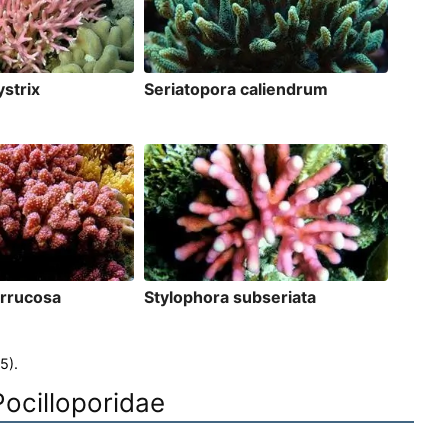
ystrix
Seriatopora caliendrum
errucosa
Stylophora subseriata
5).
 Pocilloporidae