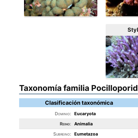
Sty
Taxonomía familia Pocillopori
Clasificación taxonómica
Dominio:
Eucaryota
Reino
:
Animalia
Subreino:
Eumetazoa