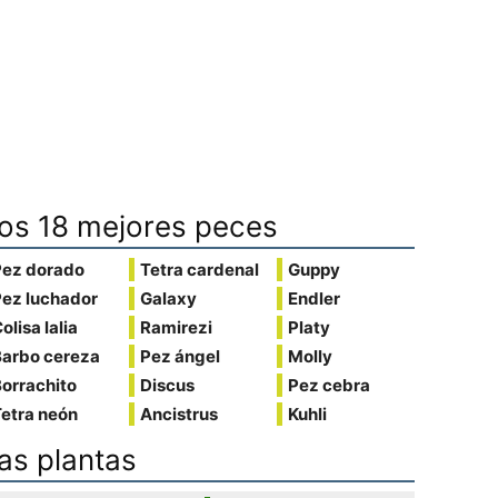
os 18 mejores peces
Pez dorado
Tetra cardenal
Guppy
Pez luchador
Galaxy
Endler
olisa lalia
Ramirezi
Platy
Barbo cereza
Pez ángel
Molly
orrachito
Discus
Pez cebra
etra neón
Ancistrus
Kuhli
as plantas