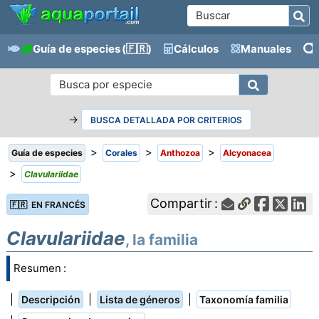
Guía de especies
(🇫🇷)
Cálculos
Manuales
→
BUSCA DETALLADA POR CRITERIOS
>
>
>
Guía de especies
Corales
Anthozoa
Alcyonacea
>
Clavulariidae
Compartir :
🇫🇷 EN FRANCÉS
Clavulariidae
, la familia
Resumen :
|
|
|
Descripción
Lista de géneros
Taxonomía familia