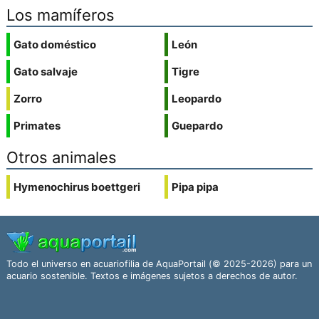
Los mamíferos
Gato doméstico
León
Gato salvaje
Tigre
Zorro
Leopardo
Primates
Guepardo
Otros animales
Hymenochirus boettgeri
Pipa pipa
Todo el universo en acuariofilia de AquaPortail (© 2025-2026) para un
acuario sostenible. Textos e imágenes sujetos a derechos de autor.