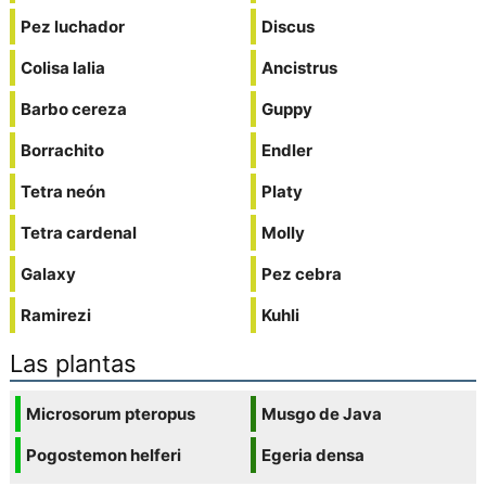
Pez luchador
Discus
Colisa lalia
Ancistrus
Barbo cereza
Guppy
Borrachito
Endler
Tetra neón
Platy
Tetra cardenal
Molly
Galaxy
Pez cebra
Ramirezi
Kuhli
Las plantas
Microsorum pteropus
Musgo de Java
Pogostemon helferi
Egeria densa