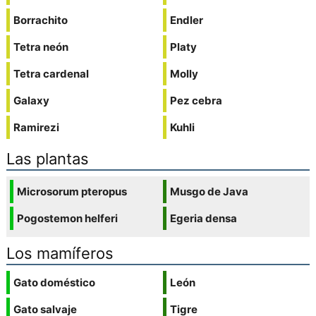
Borrachito
Endler
Tetra neón
Platy
Tetra cardenal
Molly
Galaxy
Pez cebra
Ramirezi
Kuhli
Las plantas
Microsorum pteropus
Musgo de Java
Pogostemon helferi
Egeria densa
Los mamíferos
Gato doméstico
León
Gato salvaje
Tigre