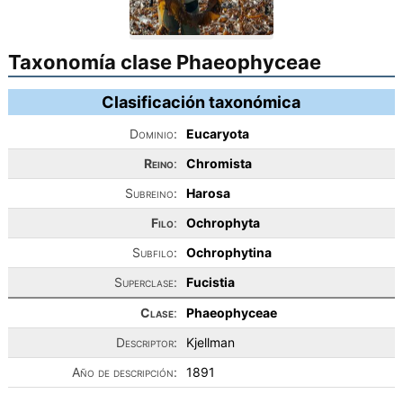
Taxonomía clase Phaeophyceae
Clasificación taxonómica
Dominio:
Eucaryota
Reino
:
Chromista
Subreino:
Harosa
Filo
:
Ochrophyta
Subfilo:
Ochrophytina
Superclase:
Fucistia
Clase
:
Phaeophyceae
Descriptor:
Kjellman
Año de descripción:
1891