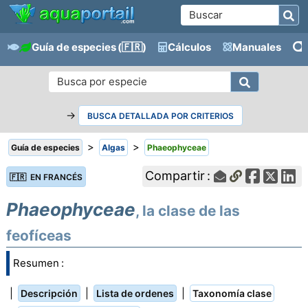
Guía de especies
(🇫🇷)
Cálculos
Manuales
→
BUSCA DETALLADA POR CRITERIOS
>
>
Guía de especies
Algas
Phaeophyceae
Compartir :
🇫🇷 EN FRANCÉS
Phaeophyceae
, la clase de las
feofíceas
Resumen :
|
|
|
Descripción
Lista de ordenes
Taxonomía clase