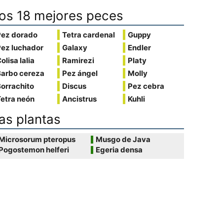
os 18 mejores peces
Pez dorado
Tetra cardenal
Guppy
Pez luchador
Galaxy
Endler
olisa lalia
Ramirezi
Platy
Barbo cereza
Pez ángel
Molly
orrachito
Discus
Pez cebra
etra neón
Ancistrus
Kuhli
as plantas
Microsorum pteropus
Musgo de Java
Pogostemon helferi
Egeria densa