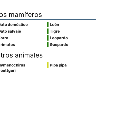
os mamíferos
Gato doméstico
León
ato salvaje
Tigre
Zorro
Leopardo
Primates
Guepardo
tros animales
Hymenochirus
Pipa pipa
oettgeri