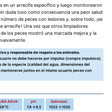
os en un arrecife específico y luego monitorearon
s sin duda tuvo como consecuencia una peor salud
número de peces con lesiones y, sobre todo, ¡se
 arrecife ! Una vez que otros limpiadores
ón de los peces mostró una marcada mejora y la
 nuevamente.
ico y responsable de respeto a los animales.
acuario no debe hacerse por impulso (compra impulsiva).
 de la especie (calidad del agua, dimensiones del
n mantenerse juntos en el mismo acuario peces con
RA AGUA :
pH :
Salinidad :
28 °C
7,8 → 8,5
1022 → 1026