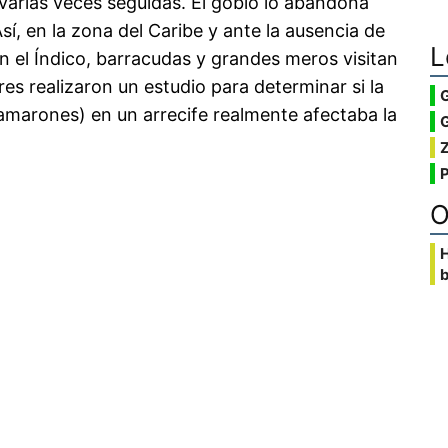
 varias veces seguidas. El gobio lo abandona
sí, en la zona del Caribe y ante la ausencia de
L
n el Índico, barracudas y grandes meros visitan
es realizaron un estudio para determinar si la
amarones) en un arrecife realmente afectaba la
G
O
b