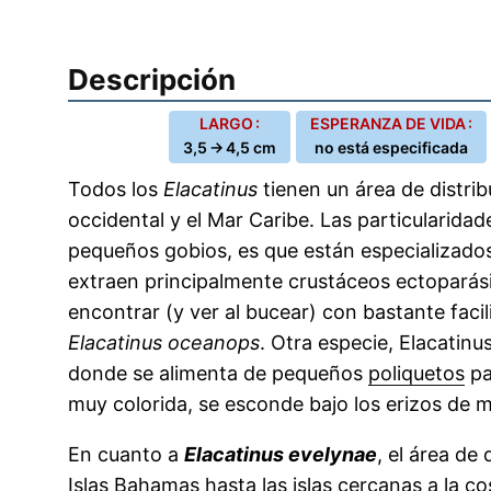
Descripción
LARGO :
ESPERANZA DE VIDA :
3,5 → 4,5 cm
no está especificada
Todos los
Elacatinus
tienen un área de distri
occidental y el Mar Caribe. Las particularidad
pequeños gobios, es que están especializados 
extraen principalmente crustáceos ectoparás
encontrar (y ver al bucear) con bastante facil
Elacatinus oceanops
. Otra especie, Elacatinus
donde se alimenta de pequeños
poliquetos
pa
muy colorida, se esconde bajo los erizos de ma
En cuanto a
Elacatinus evelynae
, el área de
Islas Bahamas hasta las islas cercanas a la c