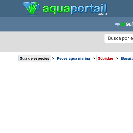
Guí
>
>
>
Guía de especies
Peces agua marina
Gobiidae
Elacat