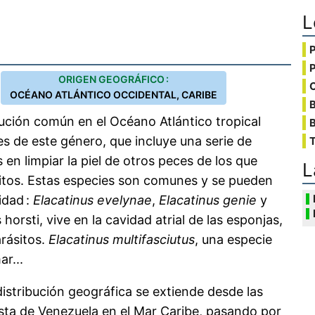
L
ORIGEN GEOGRÁFICO :
C
OCÉANO ATLÁNTICO OCCIDENTAL, CARIBE
bución común en el Océano Atlántico tropical
B
es de este género, que incluye una serie de
T
en limpiar la piel de otros peces de los que
L
itos. Estas especies son comunes y se pueden
idad :
Elacatinus evelynae
,
Elacatinus genie
y
 horsti, vive en la cavidad atrial de las esponjas,
rásitos.
Elacatinus multifasciutus
, una especie
r...
 distribución geográfica se extiende desde las
osta de Venezuela en el Mar Caribe, pasando por