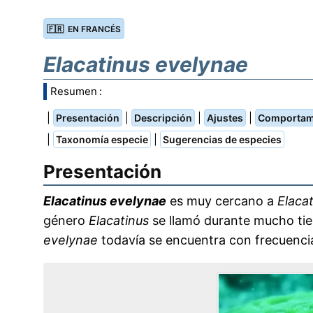
🇫🇷 EN FRANCÉS
Elacatinus evelynae
Resumen :
|
|
|
|
Presentación
Descripción
Ajustes
Comportam
|
|
Taxonomía especie
Sugerencias de especies
Presentación
Elacatinus evelynae
es muy cercano a
Elaca
género
Elacatinus
se llamó durante mucho t
evelynae
todavía se encuentra con frecuencia 