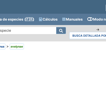
a de especies
(🇫🇷)
Cálculos
Manuales
Modo n
→
BUSCA DETALLADA POR
>
inus
evelynae