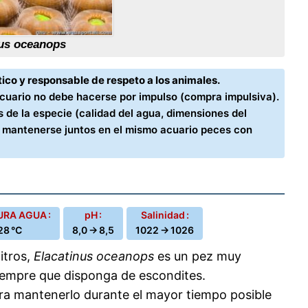
nus oceanops
ico y responsable de respeto a los animales.
acuario no debe hacerse por impulso (compra impulsiva).
 de la especie (calidad del agua, dimensiones del
n mantenerse juntos en el mismo acuario peces con
RA AGUA :
pH :
Salinidad :
28 °C
8,0 → 8,5
1022 → 1026
itros,
Elacatinus oceanops
es un pez muy
iempre que disponga de escondites.
ara mantenerlo durante el mayor tiempo posible