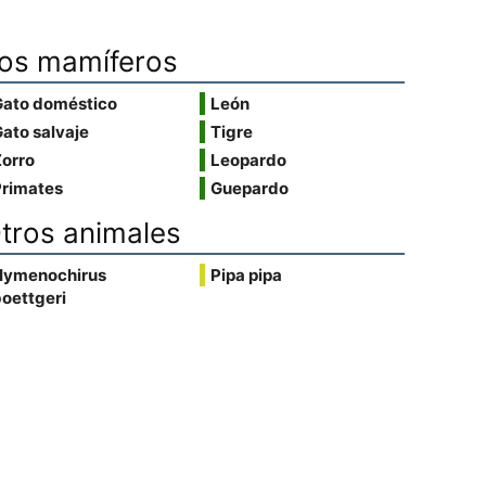
os mamíferos
Gato doméstico
León
ato salvaje
Tigre
Zorro
Leopardo
Primates
Guepardo
tros animales
Hymenochirus
Pipa pipa
oettgeri