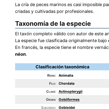
La cría de peces marinos es casi imposible pa
criadas y cultivadas por profesionales.
Taxonomía de la especie
El taxón completo válido con autor de este an
La especie fue clasificada originalmente bajo
En francés, la especie tiene el nombre vern
néon
.
Clasificación taxonómica
Reino
:
Animalia
Filo
:
Chordata
Clase
:
Actinopterygii
Orden
:
Gobiiformes
Suborden:
Gobioidei