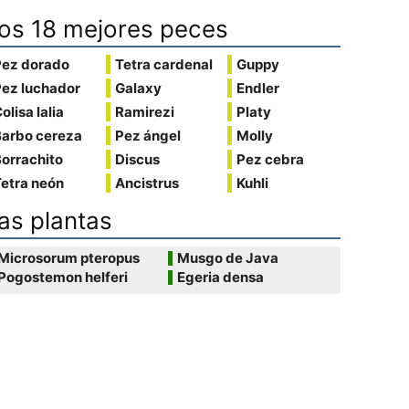
os 18 mejores peces
Pez dorado
Tetra cardenal
Guppy
Pez luchador
Galaxy
Endler
olisa lalia
Ramirezi
Platy
Barbo cereza
Pez ángel
Molly
orrachito
Discus
Pez cebra
etra neón
Ancistrus
Kuhli
as plantas
Microsorum pteropus
Musgo de Java
Pogostemon helferi
Egeria densa