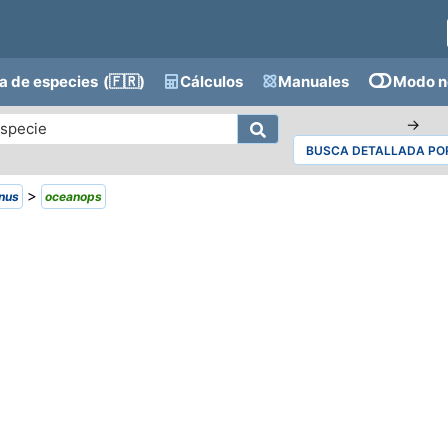
a de especies
(🇫🇷)
Cálculos
Manuales
Modo n
→
BUSCA DETALLADA POR
>
inus
oceanops