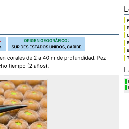
L
C
 :
ORIGEN GEOGRÁFICO :
a
SUR DES ESTADOS UNIDOS, CARIBE
B
en corales de 2 a 40 m de profundidad. Pez
T
cho tiempo (2 años).
L