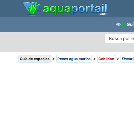
Guí
>
>
>
Guía de especies
Peces agua marina
Gobiidae
Elacat