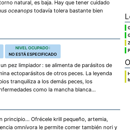
torno natural, es baja. Hay que tener cuidado
inus oceanops
todavía tolera bastante bien
L
G
NIVEL OCUPADO :
NO ESTÁ ESPECIFICADO
O
n pez limpiador : se alimenta de parásitos de
mina ectoparásitos de otros peces. La leyenda
b
ios tranquiliza a los demás peces, los
enfermedades como la mancha blanca...
 principio... Ofrécele krill pequeño, artemia,
dencia omnívora le permite comer también nori y