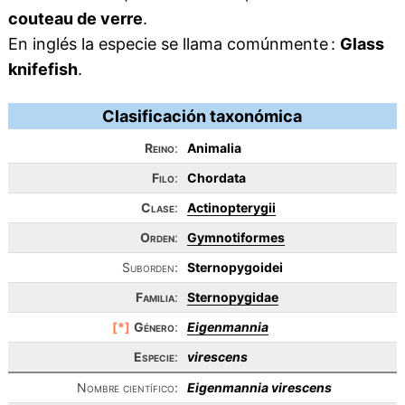
couteau de verre
.
En inglés la especie se llama comúnmente :
Glass
knifefish
.
Clasificación taxonómica
Reino
:
Animalia
Filo
:
Chordata
Clase
:
Actinopterygii
Orden
:
Gymnotiformes
Suborden:
Sternopygoidei
Familia
:
Sternopygidae
[*]
Género
:
Eigenmannia
Especie
:
virescens
Nombre científico:
Eigenmannia virescens