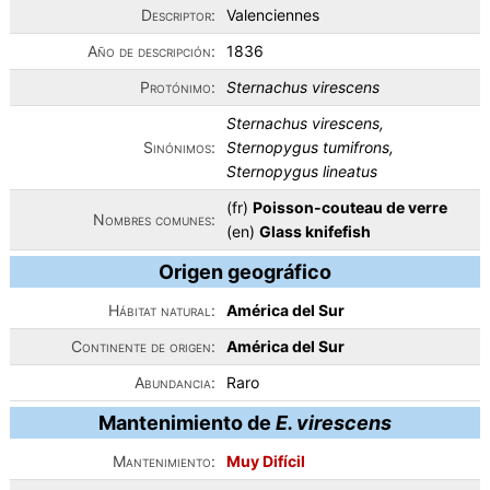
Descriptor:
Valenciennes
Año de descripción:
1836
Protónimo:
Sternachus virescens
Sternachus virescens,
Sinónimos:
Sternopygus tumifrons,
Sternopygus lineatus
(fr)
Poisson-couteau de verre
Nombres comunes:
(en)
Glass knifefish
Origen geográfico
Hábitat natural:
América del Sur
Continente de origen:
América del Sur
Abundancia:
Raro
Mantenimiento de
E. virescens
Mantenimiento:
Muy Difícil