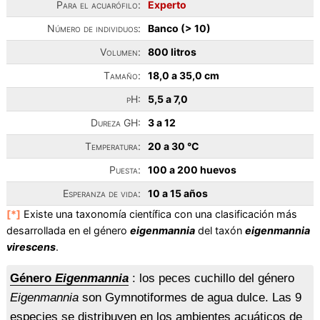
Para el acuarófilo:
Experto
Número de individuos:
Banco (> 10)
Volumen:
800 litros
Tamaño:
18,0 a 35,0 cm
pH:
5,5 a 7,0
Dureza GH:
3 a 12
Temperatura:
20 a 30 °C
Puesta:
100 a 200 huevos
Esperanza de vida:
10 a 15 años
[*]
Existe una taxonomía científica con una clasificación más
desarrollada en el género
eigenmannia
del taxón
eigenmannia
virescens
.
Género
Eigenmannia
: los peces cuchillo del género
Eigenmannia
son Gymnotiformes de agua dulce. Las 9
especies se distribuyen en los ambientes acuáticos de