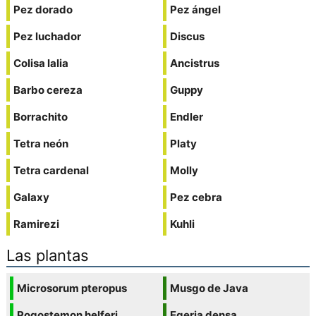
Pez dorado
Pez ángel
Pez luchador
Discus
Colisa lalia
Ancistrus
Barbo cereza
Guppy
Borrachito
Endler
Tetra neón
Platy
Tetra cardenal
Molly
Galaxy
Pez cebra
Ramirezi
Kuhli
Las plantas
Microsorum pteropus
Musgo de Java
Pogostemon helferi
Egeria densa