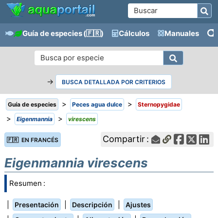
Guía de especies
(🇫🇷)
Cálculos
Manuales
→
BUSCA DETALLADA POR CRITERIOS
>
>
Guía de especies
Peces agua dulce
Sternopygidae
>
>
Eigenmannia
virescens
Compartir :
🇫🇷 EN FRANCÉS
Eigenmannia virescens
Resumen :
|
|
|
Presentación
Descripción
Ajustes