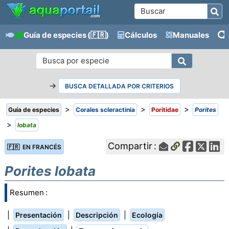
Guía de especies
(🇫🇷)
Cálculos
Manuales
→
BUSCA DETALLADA POR CRITERIOS
>
>
>
Guía de especies
Corales scleractinia
Poritidae
Porites
>
lobata
Compartir :
🇫🇷 EN FRANCÉS
Porites lobata
Resumen :
|
|
|
Presentación
Descripción
Ecología