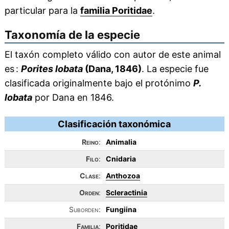
particular para la
familia Poritidae
.
Taxonomía de la especie
El taxón completo válido con autor de este animal
es :
Porites lobata
(Dana, 1846)
. La especie fue
clasificada originalmente bajo el protónimo
P.
lobata
por Dana en 1846.
Clasificación taxonómica
Reino
:
Animalia
Filo
:
Cnidaria
Clase
:
Anthozoa
Orden
:
Scleractinia
Suborden:
Fungiina
Familia
:
Poritidae