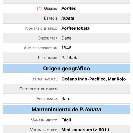
[*]
Género
:
Porites
Especie
:
lobata
Nombre científico:
Porites lobata
Descriptor:
Dana
Año de descripción:
1846
Protónimo:
P. lobata
Origen geográfico
Hábitat natural:
Océano Indo-Pacífico, Mar Rojo
Continente de origen:
Abundancia:
Raro
Mantenimiento de
P. lobata
Mantenimiento:
Fácil
Volumen o tipo:
Mini-aquarium (> 60 L)