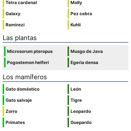
Tetra cardenal
Molly
Galaxy
Pez cebra
Ramirezi
Kuhli
Las plantas
Microsorum pteropus
Musgo de Java
Pogostemon helferi
Egeria densa
Los mamíferos
Gato doméstico
León
Gato salvaje
Tigre
Zorro
Leopardo
Primates
Guepardo