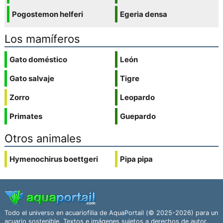
Pogostemon helferi
Egeria densa
Los mamíferos
Gato doméstico
León
Gato salvaje
Tigre
Zorro
Leopardo
Primates
Guepardo
Otros animales
Hymenochirus boettgeri
Pipa pipa
Todo el universo en acuariofilia de AquaPortail (© 2025-2026) para un
acuario sostenible. Textos e imágenes sujetos a derechos de autor.