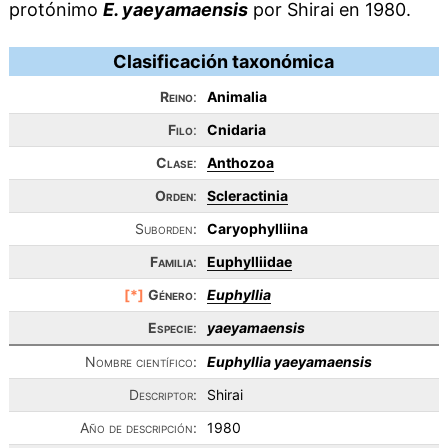
protónimo
E. yaeyamaensis
por Shirai en 1980.
Clasificación taxonómica
Reino
:
Animalia
Filo
:
Cnidaria
Clase
:
Anthozoa
Orden
:
Scleractinia
Suborden:
Caryophylliina
Familia
:
Euphylliidae
[*]
Género
:
Euphyllia
Especie
:
yaeyamaensis
Nombre científico:
Euphyllia yaeyamaensis
Descriptor:
Shirai
Año de descripción:
1980