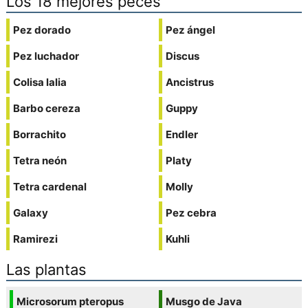
Los 18 mejores peces
Pez dorado
Pez ángel
Pez luchador
Discus
Colisa lalia
Ancistrus
Barbo cereza
Guppy
Borrachito
Endler
Tetra neón
Platy
Tetra cardenal
Molly
Galaxy
Pez cebra
Ramirezi
Kuhli
Las plantas
Microsorum pteropus
Musgo de Java