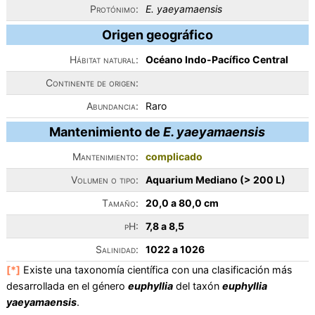
Protónimo:
E. yaeyamaensis
Origen geográfico
Hábitat natural:
Océano Indo-Pacífico Central
Continente de origen:
Abundancia:
Raro
Mantenimiento de
E. yaeyamaensis
Mantenimiento:
complicado
Volumen o tipo:
Aquarium Mediano (> 200 L)
Tamaño:
20,0 a 80,0 cm
pH:
7,8 a 8,5
Salinidad:
1022 a 1026
[*]
Existe una taxonomía científica con una clasificación más
desarrollada en el género
euphyllia
del taxón
euphyllia
yaeyamaensis
.