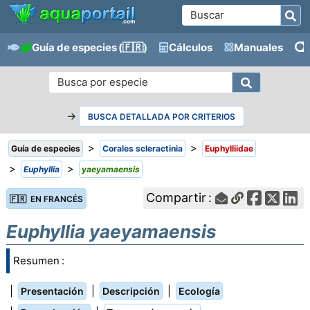
Guía de especies
(🇫🇷)
Cálculos
Manuales
→
BUSCA DETALLADA POR CRITERIOS
>
>
Guía de especies
Corales scleractinia
Euphylliidae
>
>
Euphyllia
yaeyamaensis
Compartir :
🇫🇷 EN FRANCÉS
Euphyllia yaeyamaensis
Resumen :
|
|
|
Presentación
Descripción
Ecología