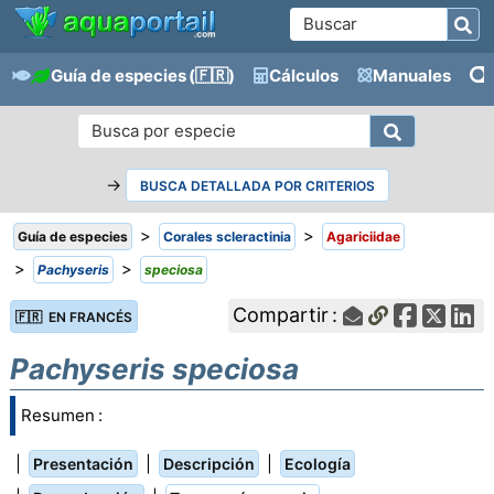
Guía de especies
(🇫🇷)
Cálculos
Manuales
→
BUSCA DETALLADA POR CRITERIOS
>
>
Guía de especies
Corales scleractinia
Agariciidae
>
>
Pachyseris
speciosa
Compartir :
🇫🇷 EN FRANCÉS
Pachyseris speciosa
Resumen :
|
|
|
Presentación
Descripción
Ecología