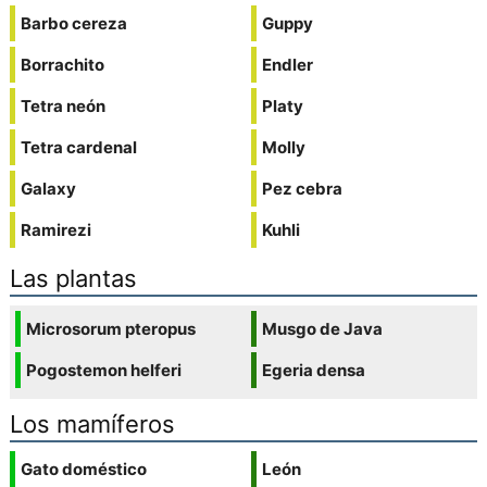
Barbo cereza
Guppy
Borrachito
Endler
Tetra neón
Platy
Tetra cardenal
Molly
Galaxy
Pez cebra
Ramirezi
Kuhli
Las plantas
Microsorum pteropus
Musgo de Java
Pogostemon helferi
Egeria densa
Los mamíferos
Gato doméstico
León