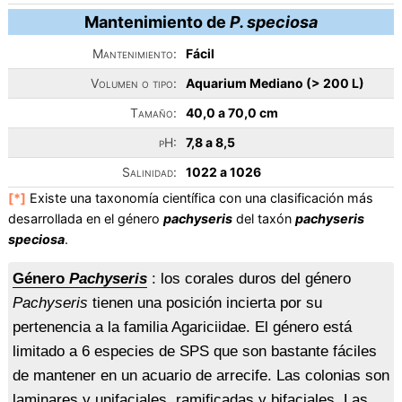
Mantenimiento de
P. speciosa
Mantenimiento:
Fácil
Volumen o tipo:
Aquarium Mediano (> 200 L)
Tamaño:
40,0 a 70,0 cm
pH:
7,8 a 8,5
Salinidad:
1022 a 1026
[*]
Existe una taxonomía científica con una clasificación más
desarrollada en el género
pachyseris
del taxón
pachyseris
speciosa
.
Género
Pachyseris
: los corales duros del género
Pachyseris
tienen una posición incierta por su
pertenencia a la familia Agariciidae. El género está
limitado a 6 especies de SPS que son bastante fáciles
de mantener en un acuario de arrecife. Las colonias son
laminares y unifaciales, ramificadas y bifaciales. Las