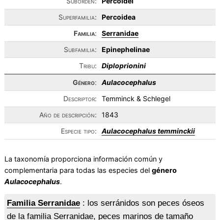
Suborden:
Percoidei
Superfamilia:
Percoidea
Familia
:
Serranidae
Subfamilia:
Epinephelinae
Tribu:
Diploprionini
Género
:
Aulacocephalus
Descriptor:
Temminck & Schlegel
Año de descripción:
1843
Especie tipo:
Aulacocephalus temminckii
La taxonomía proporciona información común y
complementaria para todas las especies del
género
Aulacocephalus
.
Familia Serranidae
: los serránidos son peces óseos
de la familia Serranidae, peces marinos de tamaño