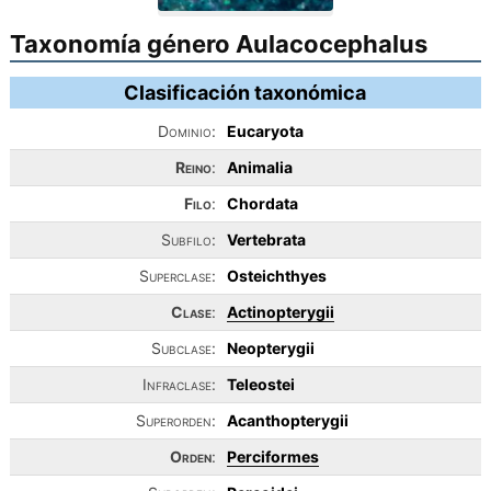
Taxonomía género Aulacocephalus
Clasificación taxonómica
Dominio:
Eucaryota
Reino
:
Animalia
Filo
:
Chordata
Subfilo:
Vertebrata
Superclase:
Osteichthyes
Clase
:
Actinopterygii
Subclase:
Neopterygii
Infraclase:
Teleostei
Superorden:
Acanthopterygii
Orden
:
Perciformes