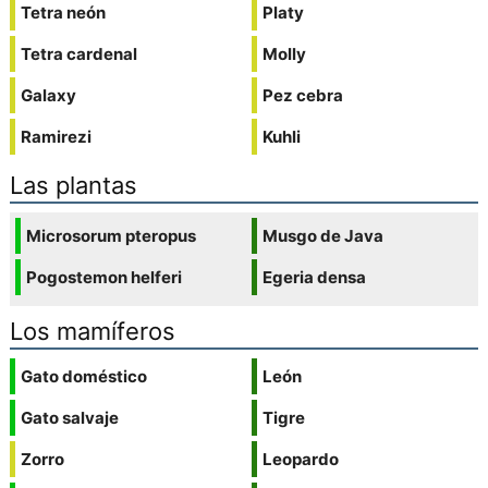
Tetra neón
Platy
Tetra cardenal
Molly
Galaxy
Pez cebra
Ramirezi
Kuhli
Las plantas
Microsorum pteropus
Musgo de Java
Pogostemon helferi
Egeria densa
Los mamíferos
Gato doméstico
León
Gato salvaje
Tigre
Zorro
Leopardo