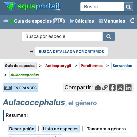
Guía de especies
(🇫🇷)
Cálculos
Manuales
→
BUSCA DETALLADA POR CRITERIOS
>
>
>
Guía de especies
Actinopterygii
Perciformes
Serranidae
>
Aulacocephalus
Compartir :
🇫🇷 EN FRANCÉS
Aulacocephalus
, el género
Resumen :
|
|
|
Descripción
Lista de especies
Taxonomía género