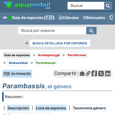
Guía de especies
(🇫🇷)
Cálculos
Manuales
→
BUSCA DETALLADA POR CRITERIOS
>
>
Guía de especies
Actinopterygii
Perciformes
>
>
Ambassidae
Parambassis
Compartir :
🇫🇷 EN FRANCÉS
Parambassis
, el género
Resumen :
|
|
|
Descripción
Lista de especies
Taxonomía género