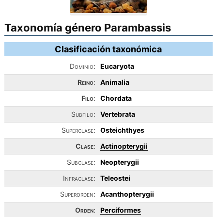
Taxonomía género Parambassis
Clasificación taxonómica
Dominio:
Eucaryota
Reino
:
Animalia
Filo
:
Chordata
Subfilo:
Vertebrata
Superclase:
Osteichthyes
Clase
:
Actinopterygii
Subclase:
Neopterygii
Infraclase:
Teleostei
Superorden:
Acanthopterygii
Orden
:
Perciformes