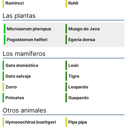
Ramirezi
Kuhli
Las plantas
Microsorum pteropus
Musgo de Java
Pogostemon helferi
Egeria densa
Los mamíferos
Gato doméstico
León
Gato salvaje
Tigre
Zorro
Leopardo
Primates
Guepardo
Otros animales
Hymenochirus boettgeri
Pipa pipa