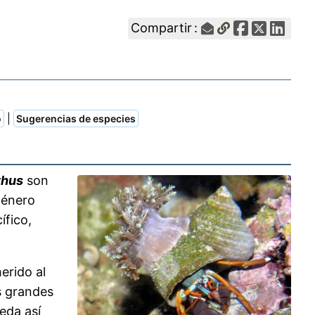
Compartir :
|
o
Sugerencias de especies
thus
son
 género
ífico,
erido al
s grandes
eda así