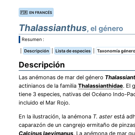
🇫🇷 EN FRANCÉS
Thalassianthus
, el género
Resumen :
|
|
|
Descripción
Lista de especies
Taxonomía géner
Descripción
Las anémonas de mar del género
Thalassian
actinianos de la familia
Thalassianthidae
. El
tiene 3 especies, nativas del Océano Indo-Pac
incluido el Mar Rojo.
En la ilustración, la anémona
T. aster
está adh
caparazón de un cangrejo ermitaño de pinza
Calcinus laevimanus
. La anémona de mar qu