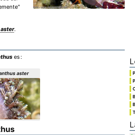
remente"
 aster
.
nthus
es :
L
anthus aster
C
B
T
L
thus