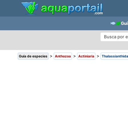
Guí
>
>
>
Guía de especies
Anthozoa
Actiniaria
Thalassianthid