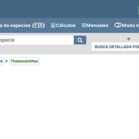
a de especies
(🇫🇷)
Cálculos
Manuales
Modo n
→
BUSCA DETALLADA POR
>
ae
Thalassianthus