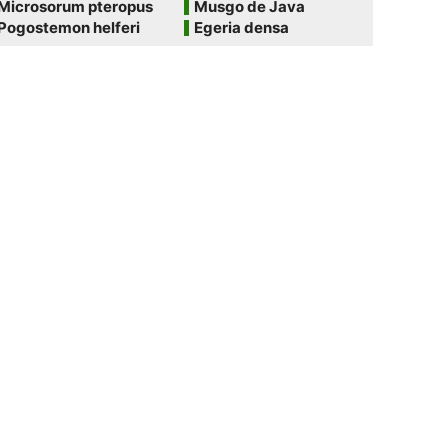
Microsorum pteropus
Musgo de Java
Pogostemon helferi
Egeria densa