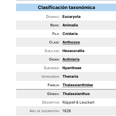
Clasificación taxonómica
Dominio:
Eucaryota
Reino
:
Animalia
Filo
:
Cnidaria
Clase
:
Anthozoa
Subclase:
Hexacorallia
Orden
:
Actiniaria
Suborden:
Nyantheae
Infraorden:
Thenaria
Familia
:
Thalassianthidae
Género
:
Thalassianthus
Descriptor:
Rüppell & Leuckart
Año de descripción:
1828