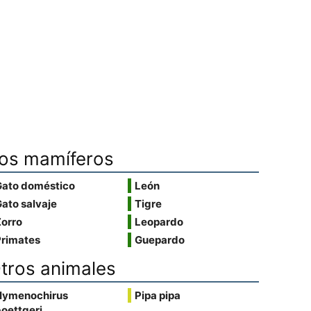
os mamíferos
Gato doméstico
León
ato salvaje
Tigre
Zorro
Leopardo
Primates
Guepardo
tros animales
Hymenochirus
Pipa pipa
oettgeri