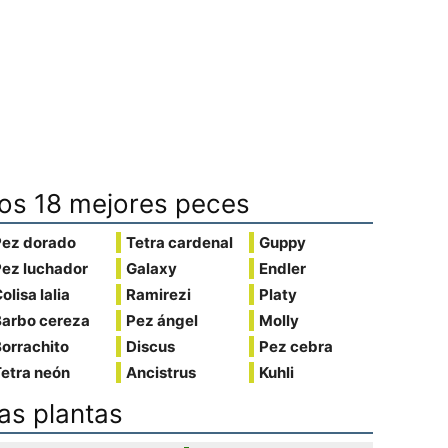
os 18 mejores peces
Pez dorado
Tetra cardenal
Guppy
Pez luchador
Galaxy
Endler
olisa lalia
Ramirezi
Platy
Barbo cereza
Pez ángel
Molly
orrachito
Discus
Pez cebra
etra neón
Ancistrus
Kuhli
as plantas