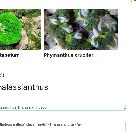
 tapetum
Phymanthus crucifer
5).
halassianthus