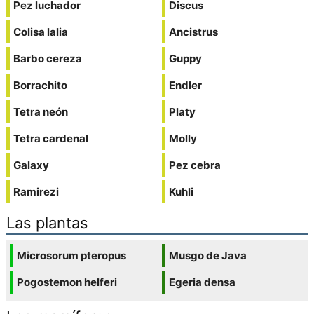
Pez luchador
Discus
Colisa lalia
Ancistrus
Barbo cereza
Guppy
Borrachito
Endler
Tetra neón
Platy
Tetra cardenal
Molly
Galaxy
Pez cebra
Ramirezi
Kuhli
Las plantas
Microsorum pteropus
Musgo de Java
Pogostemon helferi
Egeria densa