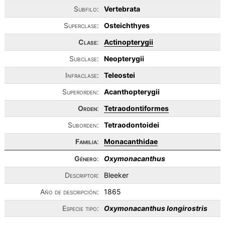
Subfilo:
Vertebrata
Superclase:
Osteichthyes
Clase
:
Actinopterygii
Subclase:
Neopterygii
Infraclase:
Teleostei
Superorden:
Acanthopterygii
Orden
:
Tetraodontiformes
Suborden:
Tetraodontoidei
Familia
:
Monacanthidae
Género
:
Oxymonacanthus
Descriptor:
Bleeker
Año de descripción:
1865
Especie tipo:
Oxymonacanthus longirostris