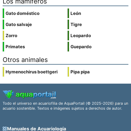
Los mamíferos
Gato doméstico
León
Gato salvaje
Tigre
Zorro
Leopardo
Primates
Guepardo
Otros animales
Hymenochirus boettgeri
Pipa pipa
Todo el universo en acuariofilia de AquaPortail (© 2025-2026) para un
acuario sostenible. Textos e imágenes sujetos a derechos de autor.
Manuales de Acuariología