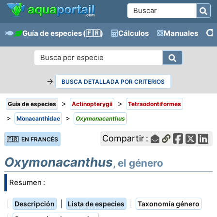
Guía de especies
(🇫🇷)
Cálculos
Manuales
→
BUSCA DETALLADA POR CRITERIOS
>
>
Guía de especies
Actinopterygii
Tetraodontiformes
>
>
Monacanthidae
Oxymonacanthus
Compartir :
🇫🇷 EN FRANCÉS
Oxymonacanthus
, el género
Resumen :
|
|
|
Descripción
Lista de especies
Taxonomía género