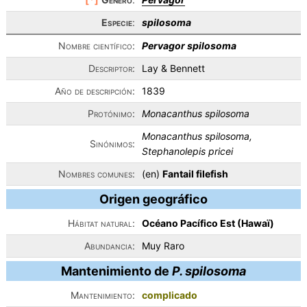
Especie
:
spilosoma
Nombre científico:
Pervagor spilosoma
Descriptor:
Lay & Bennett
Año de descripción:
1839
Protónimo:
Monacanthus spilosoma
Monacanthus spilosoma,
Sinónimos:
Stephanolepis pricei
Nombres comunes:
(en)
Fantail filefish
Origen geográfico
Hábitat natural:
Océano Pacífico Est (Hawaï)
Abundancia:
Muy Raro
Mantenimiento de
P. spilosoma
Mantenimiento:
complicado