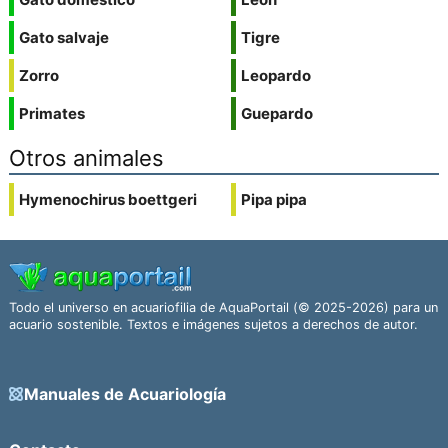
Gato salvaje
Tigre
Zorro
Leopardo
Primates
Guepardo
Otros animales
Hymenochirus boettgeri
Pipa pipa
Todo el universo en acuariofilia de AquaPortail (© 2025-2026) para un
acuario sostenible. Textos e imágenes sujetos a derechos de autor.
Manuales de Acuariología