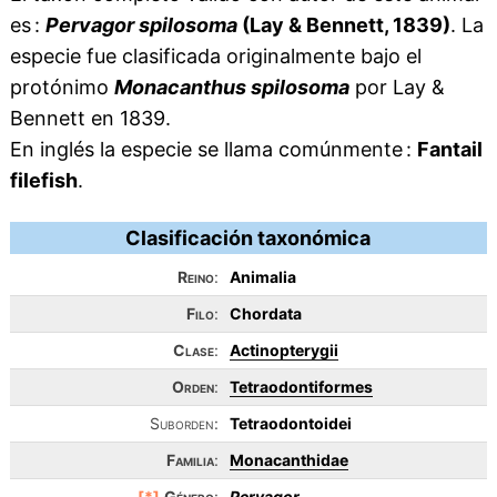
es :
Pervagor spilosoma
(Lay & Bennett, 1839)
. La
especie fue clasificada originalmente bajo el
protónimo
Monacanthus spilosoma
por Lay &
Bennett en 1839.
En inglés la especie se llama comúnmente :
Fantail
filefish
.
Clasificación taxonómica
Reino
:
Animalia
Filo
:
Chordata
Clase
:
Actinopterygii
Orden
:
Tetraodontiformes
Suborden:
Tetraodontoidei
Familia
:
Monacanthidae
[*]
Género
:
Pervagor