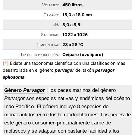
Volumen:
450 litros
Tamaño:
15,0 a 18,0 cm
pH:
8,0 a 8,5
Salinidad:
1022 a 1026
Temperatura:
23 a 28 °C
Tipo de reproducción:
Ovíparo (ovulíparo)
[*]
Existe una taxonomía científica con una clasificación más
desarrollada en el género
pervagor
del taxón
pervagor
spilosoma
.
Género
Pervagor
: los peces marinos del género
Pervagor
son especies nativas y endémicas del océano
Indo Pacífico. El género incluye 8 especies de
monacántidos entre los tetraodontiformes. Los peces de
este género consumen principalmente carne de
moluscos y se adaptan con bastante facilidad a los