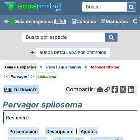
Guía de especies
(🇫🇷)
Cálculos
Manuales
→
BUSCA DETALLADA POR CRITERIOS
>
>
Guía de especies
Peces agua marina
Monacanthidae
>
>
Pervagor
spilosoma
Compartir :
🇫🇷 EN FRANCÉS
Pervagor spilosoma
Resumen :
|
|
|
Presentación
Descripción
Ajustes