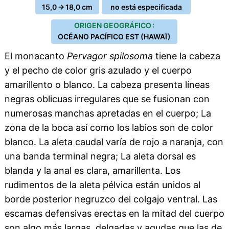
15,0 → 18,0 cm
no está especificada
ORIGEN GEOGRÁFICO :
OCÉANO PACÍFICO EST (HAWAÏ)
El monacanto
Pervagor spilosoma
tiene la cabeza
y el pecho de color gris azulado y el cuerpo
amarillento o blanco. La cabeza presenta líneas
negras oblicuas irregulares que se fusionan con
numerosas manchas apretadas en el cuerpo; La
zona de la boca así como los labios son de color
blanco. La aleta caudal varía de rojo a naranja, con
una banda terminal negra; La aleta dorsal es
blanda y la anal es clara, amarillenta. Los
rudimentos de la aleta pélvica están unidos al
borde posterior negruzco del colgajo ventral. Las
escamas defensivas erectas en la mitad del cuerpo
son algo más largas, delgadas y agudas que las de