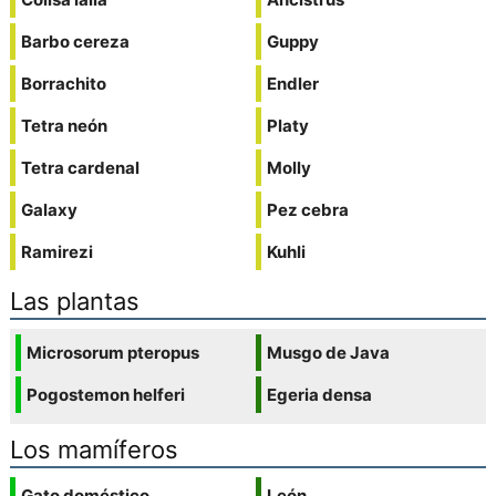
Barbo cereza
Guppy
Borrachito
Endler
Tetra neón
Platy
Tetra cardenal
Molly
Galaxy
Pez cebra
Ramirezi
Kuhli
Las plantas
Microsorum pteropus
Musgo de Java
Pogostemon helferi
Egeria densa
Los mamíferos
Gato doméstico
León