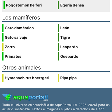
Pogostemon helferi
Egeria densa
Los mamíferos
Gato doméstico
León
Gato salvaje
Tigre
Zorro
Leopardo
Primates
Guepardo
Otros animales
Hymenochirus boettgeri
Pipa pipa
Todo el universo en acuariofilia de AquaPortail (© 2025-2026) para un
acuario sostenible. Textos e imágenes sujetos a derechos de autor.