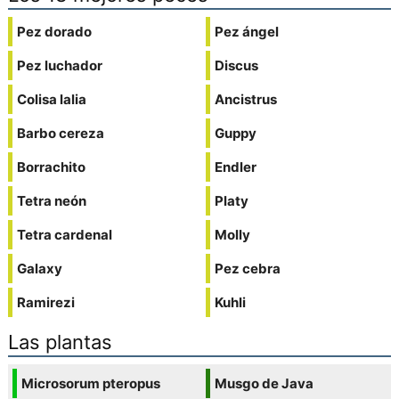
Pez dorado
Pez ángel
Pez luchador
Discus
Colisa lalia
Ancistrus
Barbo cereza
Guppy
Borrachito
Endler
Tetra neón
Platy
Tetra cardenal
Molly
Galaxy
Pez cebra
Ramirezi
Kuhli
Las plantas
Microsorum pteropus
Musgo de Java