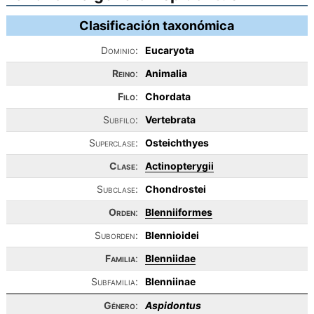
Clasificación taxonómica
Dominio:
Eucaryota
Reino
:
Animalia
Filo
:
Chordata
Subfilo:
Vertebrata
Superclase:
Osteichthyes
Clase
:
Actinopterygii
Subclase:
Chondrostei
Orden
:
Blenniiformes
Suborden:
Blennioidei
Familia
:
Blenniidae
Subfamilia:
Blenniinae
Género
:
Aspidontus