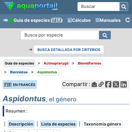
Guía de especies
(🇫🇷)
Cálculos
Manuales
→
BUSCA DETALLADA POR CRITERIOS
>
>
Guía de especies
Actinopterygii
Blenniiformes
>
>
Blenniidae
Aspidontus
Compartir :
🇫🇷 EN FRANCÉS
Aspidontus
, el género
Resumen :
|
|
|
Descripción
Lista de especies
Taxonomía género