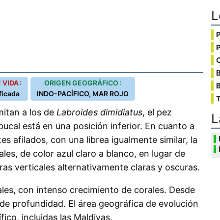
L
C
VIDA :
ORIGEN GEOGRÁFICO :
B
ficada
INDO-PACÍFICO, MAR ROJO
T
mitan a los de
Labroides dimidiatus
, el pez
L
bucal está en una posición inferior. En cuanto a
tes afilados, con una librea igualmente similar, la
les, de color azul claro a blanco, en lugar de
as verticales alternativamente claras y oscuras.
ales, con intenso crecimiento de corales. Desde
 de profundidad. El área geográfica de evolución
ico, incluidas las Maldivas.