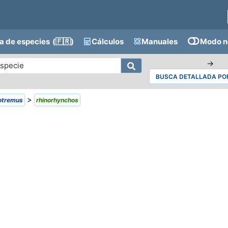
a de especies
(🇫🇷)
Cálculos
Manuales
Modo n
→
BUSCA DETALLADA POR
>
otremus
rhinorhynchos