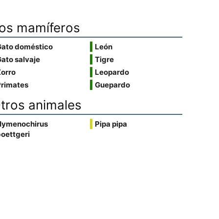
os mamíferos
Gato doméstico
León
ato salvaje
Tigre
Zorro
Leopardo
Primates
Guepardo
tros animales
Hymenochirus
Pipa pipa
oettgeri