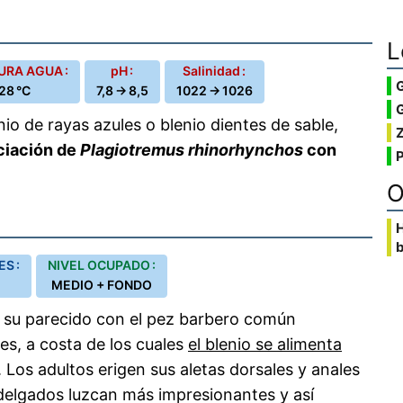
L
RA AGUA :
pH :
Salinidad :
28 °C
7,8 → 8,5
1022 → 1026
G
io de rayas azules o blenio dientes de sable,
ciación de
Plagiotremus rhinorhynchos
con
O
b
S :
NIVEL OCUPADO :
MEDIO + FONDO
 su parecido con el pez barbero común
es, a costa de los cuales
el blenio se alimenta
. Los adultos erigen sus aletas dorsales y anales
delgados luzcan más impresionantes y así