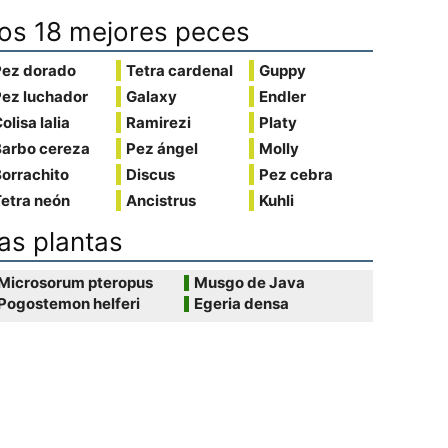
os 18 mejores peces
Pez dorado
Tetra cardenal
Guppy
Pez luchador
Galaxy
Endler
olisa lalia
Ramirezi
Platy
Barbo cereza
Pez ángel
Molly
orrachito
Discus
Pez cebra
etra neón
Ancistrus
Kuhli
as plantas
Microsorum pteropus
Musgo de Java
Pogostemon helferi
Egeria densa