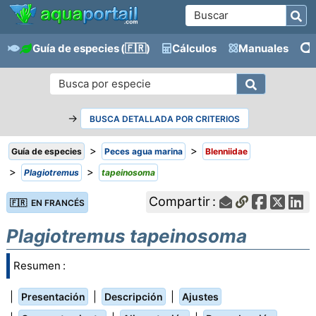
Guía de especies
(🇫🇷)
Cálculos
Manuales
→
BUSCA DETALLADA POR CRITERIOS
>
>
Guía de especies
Peces agua marina
Blenniidae
>
>
Plagiotremus
tapeinosoma
Compartir :
🇫🇷 EN FRANCÉS
Plagiotremus tapeinosoma
Resumen :
|
|
|
Presentación
Descripción
Ajustes