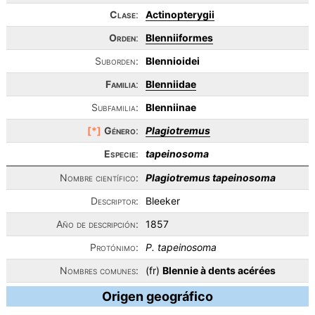
Clase
:
Actinopterygii
Orden
:
Blenniiformes
Suborden:
Blennioidei
Familia
:
Blenniidae
Subfamilia:
Blenniinae
[*]
Género
:
Plagiotremus
Especie
:
tapeinosoma
Nombre científico:
Plagiotremus tapeinosoma
Descriptor:
Bleeker
Año de descripción:
1857
Protónimo:
P. tapeinosoma
Nombres comunes:
(fr)
Blennie à dents acérées
Origen geográfico