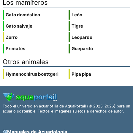
Los mamíferos
Gato doméstico
León
Gato salvaje
Tigre
Zorro
Leopardo
Primates
Guepardo
Otros animales
Hymenochirus boettgeri
Pipa pipa
Todo el universo en acuariofilia de AquaPortail (© 2025-2026) para un
acuario sostenible. Textos e imágenes sujetos a derechos de autor.
Manuales de Acuariología