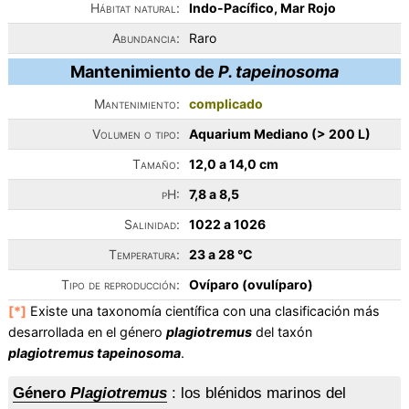
Hábitat natural:
Indo-Pacífico, Mar Rojo
Abundancia:
Raro
Mantenimiento de
P. tapeinosoma
Mantenimiento:
complicado
Volumen o tipo:
Aquarium Mediano (> 200 L)
Tamaño:
12,0 a 14,0 cm
pH:
7,8 a 8,5
Salinidad:
1022 a 1026
Temperatura:
23 a 28 °C
Tipo de reproducción:
Ovíparo (ovulíparo)
[*]
Existe una taxonomía científica con una clasificación más
desarrollada en el género
plagiotremus
del taxón
plagiotremus tapeinosoma
.
Género
Plagiotremus
: los blénidos marinos del