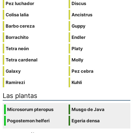
Pez luchador
Discus
Colisa lalia
Ancistrus
Barbo cereza
Guppy
Borrachito
Endler
Tetra neón
Platy
Tetra cardenal
Molly
Galaxy
Pez cebra
Ramirezi
Kuhli
Las plantas
Microsorum pteropus
Musgo de Java
Pogostemon helferi
Egeria densa