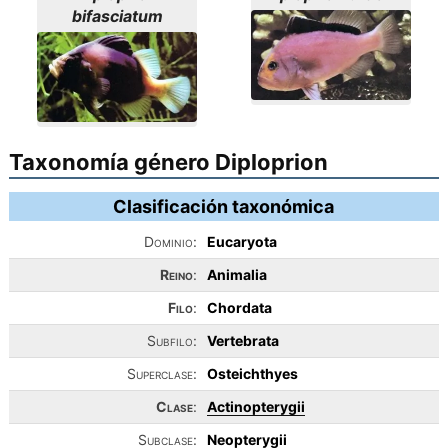
bifasciatum
Taxonomía género Diploprion
Clasificación taxonómica
Dominio:
Eucaryota
Reino
:
Animalia
Filo
:
Chordata
Subfilo:
Vertebrata
Superclase:
Osteichthyes
Clase
:
Actinopterygii
Subclase:
Neopterygii