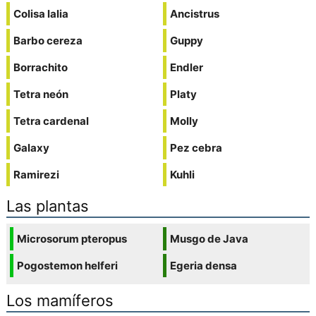
Colisa lalia
Ancistrus
Barbo cereza
Guppy
Borrachito
Endler
Tetra neón
Platy
Tetra cardenal
Molly
Galaxy
Pez cebra
Ramirezi
Kuhli
Las plantas
Microsorum pteropus
Musgo de Java
Pogostemon helferi
Egeria densa
Los mamíferos