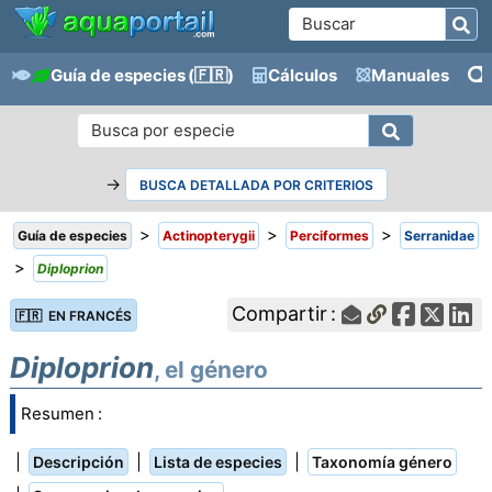
Guía de especies
(🇫🇷)
Cálculos
Manuales
→
BUSCA DETALLADA POR CRITERIOS
>
>
>
Guía de especies
Actinopterygii
Perciformes
Serranidae
>
Diploprion
Compartir :
🇫🇷 EN FRANCÉS
Diploprion
, el género
Resumen :
|
|
|
Descripción
Lista de especies
Taxonomía género