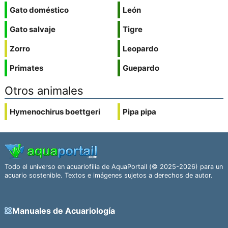
Gato doméstico
León
Gato salvaje
Tigre
Zorro
Leopardo
Primates
Guepardo
Otros animales
Hymenochirus boettgeri
Pipa pipa
Todo el universo en acuariofilia de AquaPortail (© 2025-2026) para un
acuario sostenible. Textos e imágenes sujetos a derechos de autor.
Manuales de Acuariología