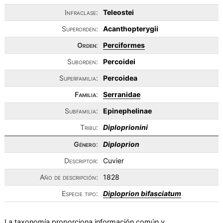
Infraclase:
Teleostei
Superorden:
Acanthopterygii
Orden
:
Perciformes
Suborden:
Percoidei
Superfamilia:
Percoidea
Familia
:
Serranidae
Subfamilia:
Epinephelinae
Tribu:
Diploprionini
Género
:
Diploprion
Descriptor:
Cuvier
Año de descripción:
1828
Especie tipo:
Diploprion bifasciatum
La taxonomía proporciona información común y