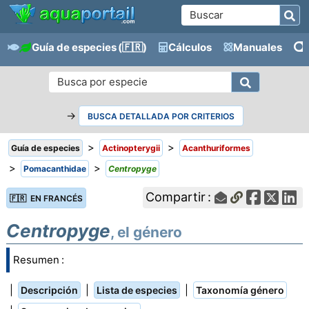
Guía de especies
(🇫🇷)
Cálculos
Manuales
→
BUSCA DETALLADA POR CRITERIOS
>
>
Guía de especies
Actinopterygii
Acanthuriformes
>
>
Pomacanthidae
Centropyge
Compartir :
🇫🇷 EN FRANCÉS
Centropyge
, el género
Resumen :
|
|
|
Descripción
Lista de especies
Taxonomía género