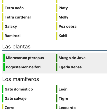
Tetra neón
Platy
Tetra cardenal
Molly
Galaxy
Pez cebra
Ramirezi
Kuhli
Las plantas
Microsorum pteropus
Musgo de Java
Pogostemon helferi
Egeria densa
Los mamíferos
Gato doméstico
León
Gato salvaje
Tigre
Zorro
Leopardo