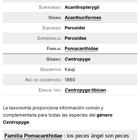
Superorden:
Acanthopterygii
Orden
:
Acanthuriformes
Suborden:
Percoidei
Superfamilia:
Percoidea
Familia
:
Pomacanthidae
Género
:
Centropyge
Descriptor:
Kaup
Año de descripción:
1860
Especie tipo:
Centropyge tibicen
La taxonomía proporciona información común y
complementaria para todas las especies del
género
Centropyge
.
Familia Pomacanthidae
: los peces ángel son peces