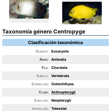
Taxonomía género Centropyge
Clasificación taxonómica
Dominio:
Eucaryota
Reino
:
Animalia
Filo
:
Chordata
Subfilo:
Vertebrata
Superclase:
Osteichthyes
Clase
:
Actinopterygii
Subclase:
Neopterygii
Infraclase:
Teleostei