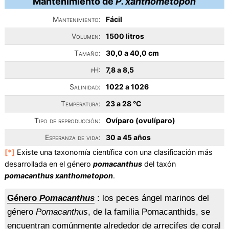
Mantenimiento de
P. xanthometopon
Mantenimiento:
Fácil
Volumen:
1500 litros
Tamaño:
30,0 a 40,0 cm
pH:
7,8 a 8,5
Salinidad:
1022 a 1026
Temperatura:
23 a 28 °C
Tipo de reproducción:
Ovíparo (ovulíparo)
Esperanza de vida:
30 a 45 años
[*]
Existe una taxonomía científica con una clasificación más
desarrollada en el género
pomacanthus
del taxón
pomacanthus xanthometopon
.
Género
Pomacanthus
: los peces ángel marinos del
género
Pomacanthus
, de la familia Pomacanthids, se
encuentran comúnmente alrededor de arrecifes de coral