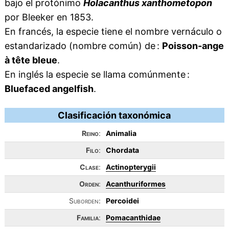
bajo el protónimo
Holacanthus xanthometopon
por Bleeker en 1853.
En francés, la especie tiene el nombre vernáculo o
estandarizado (nombre común) de :
Poisson-ange
à tête bleue
.
En inglés la especie se llama comúnmente :
Bluefaced angelfish
.
Clasificación taxonómica
Reino
:
Animalia
Filo
:
Chordata
Clase
:
Actinopterygii
Orden
:
Acanthuriformes
Suborden:
Percoidei
Familia
:
Pomacanthidae