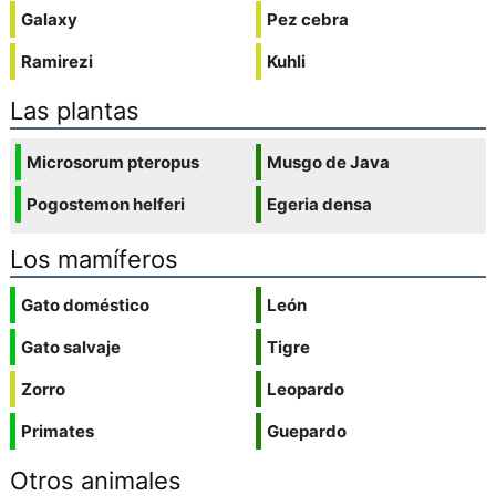
Galaxy
Pez cebra
Ramirezi
Kuhli
Las plantas
Microsorum pteropus
Musgo de Java
Pogostemon helferi
Egeria densa
Los mamíferos
Gato doméstico
León
Gato salvaje
Tigre
Zorro
Leopardo
Primates
Guepardo
Otros animales