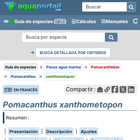
Guía de especies
(🇫🇷)
Cálculos
Manuales
→
BUSCA DETALLADA POR CRITERIOS
>
>
Guía de especies
Peces agua marina
Pomacanthidae
>
>
Pomacanthus
xanthometopon
Compartir :
🇫🇷 EN FRANCÉS
Pomacanthus xanthometopon
Resumen :
|
|
|
Presentación
Descripción
Ajustes