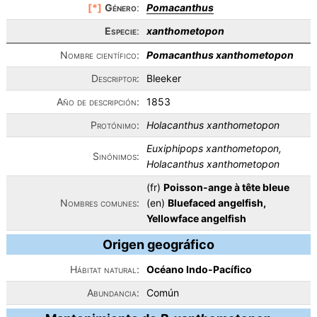
[*]
Género
:
Pomacanthus
Especie
:
xanthometopon
Nombre científico:
Pomacanthus xanthometopon
Descriptor:
Bleeker
Año de descripción:
1853
Protónimo:
Holacanthus xanthometopon
Euxiphipops xanthometopon,
Sinónimos:
Holacanthus xanthometopon
(fr)
Poisson-ange à tête bleue
Nombres comunes:
(en)
Bluefaced angelfish,
Yellowface angelfish
Origen geográfico
Hábitat natural:
Océano Indo-Pacífico
Abundancia:
Común