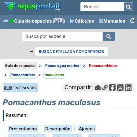
Guía de especies
(🇫🇷)
Cálculos
Manuales
→
BUSCA DETALLADA POR CRITERIOS
>
>
Guía de especies
Peces agua marina
Pomacanthidae
>
>
Pomacanthus
maculosus
Compartir :
🇫🇷 EN FRANCÉS
Pomacanthus maculosus
Resumen :
|
|
|
Presentación
Descripción
Ajustes