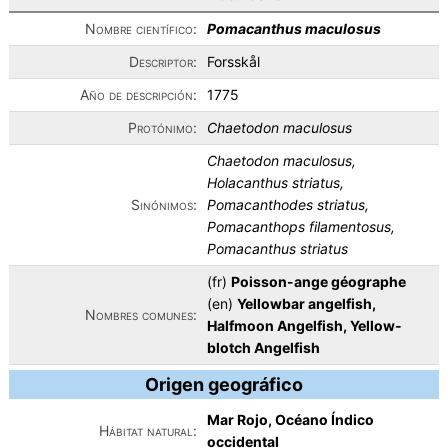
Nombre científico:
Pomacanthus maculosus
Descriptor:
Forsskål
Año de descripción:
1775
Protónimo:
Chaetodon maculosus
Chaetodon maculosus,
Holacanthus striatus,
Sinónimos:
Pomacanthodes striatus,
Pomacanthops filamentosus,
Pomacanthus striatus
(fr)
Poisson-ange géographe
(en)
Yellowbar angelfish,
Nombres comunes:
Halfmoon Angelfish, Yellow-
blotch Angelfish
Origen geográfico
Mar Rojo, Océano Índico
Hábitat natural:
occidental