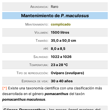
Abundancia:
Raro
Mantenimiento de
P. maculosus
Mantenimiento:
complicado
Volumen:
1500 litros
Tamaño:
35,0 a 50,0 cm
pH:
8,0 a 8,5
Salinidad:
1022 a 1026
Temperatura:
23 a 28 °C
Tipo de reproducción:
Ovíparo (ovulíparo)
Esperanza de vida:
30 a 40 años
[*]
Existe una taxonomía científica con una clasificación más
desarrollada en el género
pomacanthus
del taxón
pomacanthus maculosus
.