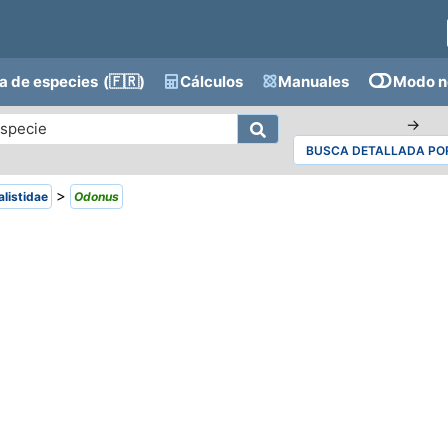
a de especies
(🇫🇷)
Cálculos
Manuales
Modo n
→
BUSCA DETALLADA POR
>
alistidae
Odonus