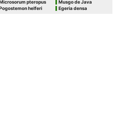
Microsorum pteropus
Musgo de Java
Pogostemon helferi
Egeria densa