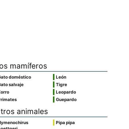
os mamíferos
Gato doméstico
León
ato salvaje
Tigre
Zorro
Leopardo
Primates
Guepardo
tros animales
Hymenochirus
Pipa pipa
oettgeri