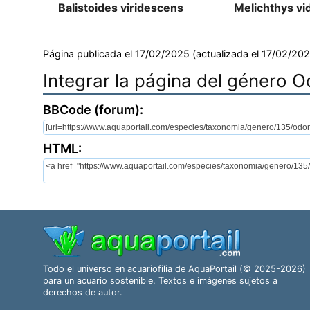
Balistoides viridescens
Melichthys vi
Página publicada el 17/02/2025 (actualizada el 17/02/202
Integrar la página del género 
BBCode (forum):
HTML:
Todo el universo en acuariofilia de AquaPortail (© 2025-2026)
para un acuario sostenible. Textos e imágenes sujetos a
derechos de autor.