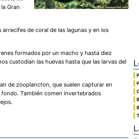
 la Gran
arrecifes de coral de las lagunas y en los
arenes formados por un macho y hasta diez
s custodian las huevas hasta que las larvas del
L
ntan de zooplancton, que suelen capturar en
C
el fondo. También comen invertebrados
ejos.
B
T
L