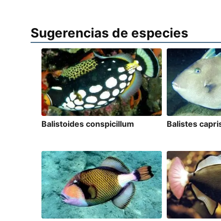
Sugerencias de especies
Balistoides conspicillum
Balistes capr