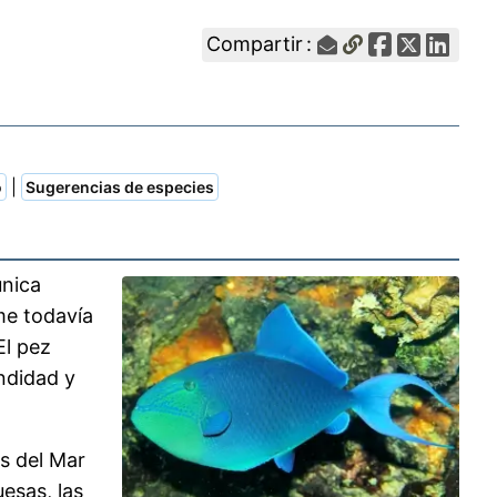
Compartir :
|
o
Sugerencias de especies
única
rme todavía
El pez
ndidad y
s del Mar
esas, las