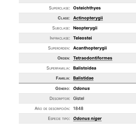
Superclase:
Osteichthyes
Clase
:
Actinopterygii
Subclase:
Neopterygii
Infraclase:
Teleostei
Superorden:
Acanthopterygii
Orden
:
Tetraodontiformes
Superfamilia:
Balistoidea
Familia
:
Balistidae
Género
:
Odonus
Descriptor:
Gistel
Año de descripción:
1848
Especie tipo:
Odonus niger