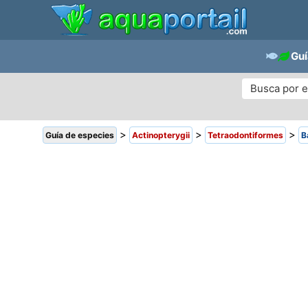
Guí
>
>
>
Guía de especies
Actinopterygii
Tetraodontiformes
B