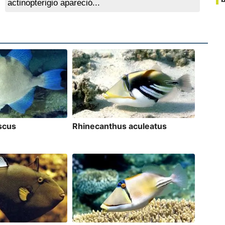
actinopterigio apareció...
iscus
Rhinecanthus aculeatus