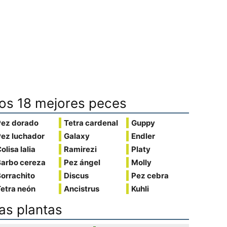
os 18 mejores peces
Pez dorado
Tetra cardenal
Guppy
Pez luchador
Galaxy
Endler
olisa lalia
Ramirezi
Platy
Barbo cereza
Pez ángel
Molly
orrachito
Discus
Pez cebra
etra neón
Ancistrus
Kuhli
as plantas