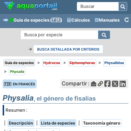
Guía de especies
(🇫🇷)
Cálculos
Manuales
→
BUSCA DETALLADA POR CRITERIOS
>
>
>
Guía de especies
Hydrozoa
Siphonophorae
Physaliidae
>
Physalia
Compartir :
🇫🇷 EN FRANCÉS
Physalia
, el género de fisalias
Resumen :
|
|
|
Descripción
Lista de especies
Taxonomía género