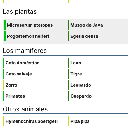
Las plantas
Microsorum pteropus
Musgo de Java
Pogostemon helferi
Egeria densa
Los mamíferos
Gato doméstico
León
Gato salvaje
Tigre
Zorro
Leopardo
Primates
Guepardo
Otros animales
Hymenochirus boettgeri
Pipa pipa