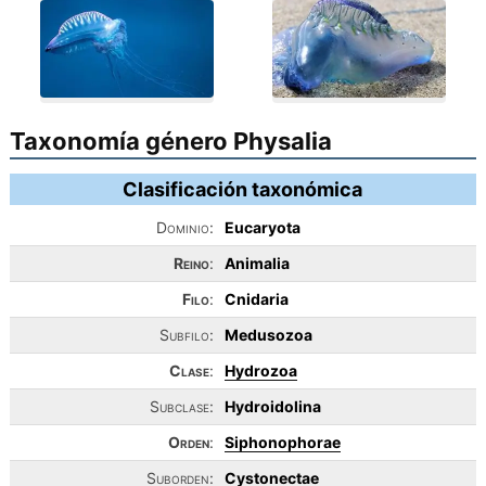
Taxonomía género Physalia
Clasificación taxonómica
Dominio:
Eucaryota
Reino
:
Animalia
Filo
:
Cnidaria
Subfilo:
Medusozoa
Clase
:
Hydrozoa
Subclase:
Hydroidolina
Orden
:
Siphonophorae
Suborden:
Cystonectae