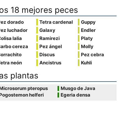
os 18 mejores peces
Pez dorado
Tetra cardenal
Guppy
Pez luchador
Galaxy
Endler
olisa lalia
Ramirezi
Platy
Barbo cereza
Pez ángel
Molly
orrachito
Discus
Pez cebra
etra neón
Ancistrus
Kuhli
as plantas
Microsorum pteropus
Musgo de Java
Pogostemon helferi
Egeria densa