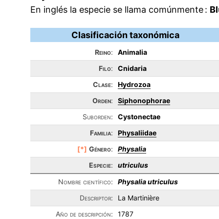
En inglés la especie se llama comúnmente :
Bl
Clasificación taxonómica
Reino
:
Animalia
Filo
:
Cnidaria
Clase
:
Hydrozoa
Orden
:
Siphonophorae
Suborden:
Cystonectae
Familia
:
Physaliidae
[*]
Género
:
Physalia
Especie
:
utriculus
Nombre científico:
Physalia utriculus
Descriptor:
La Martinière
Año de descripción:
1787