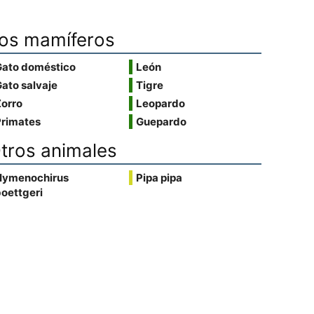
os mamíferos
Gato doméstico
León
ato salvaje
Tigre
Zorro
Leopardo
Primates
Guepardo
tros animales
Hymenochirus
Pipa pipa
oettgeri