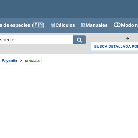
a de especies
(🇫🇷)
Cálculos
Manuales
Modo n
→
BUSCA DETALLADA POR
>
>
Physalia
utriculus