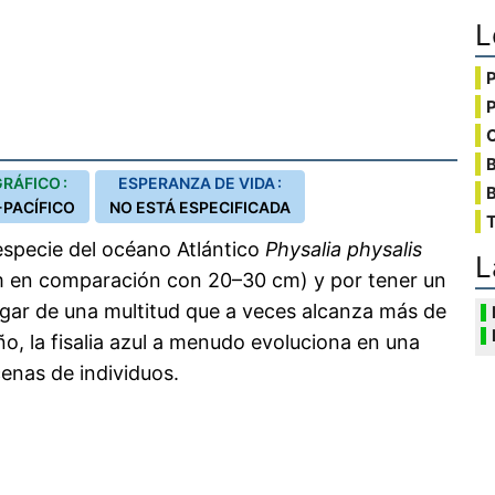
L
C
RÁFICO :
ESPERANZA DE VIDA :
B
PACÍFICO
NO ESTÁ ESPECIFICADA
T
especie del océano Atlántico
Physalia physalis
L
cm en comparación con 20–30 cm) y por tener un
ugar de una multitud que a veces alcanza más de
o, la fisalia azul a menudo evoluciona en una
enas de individuos.