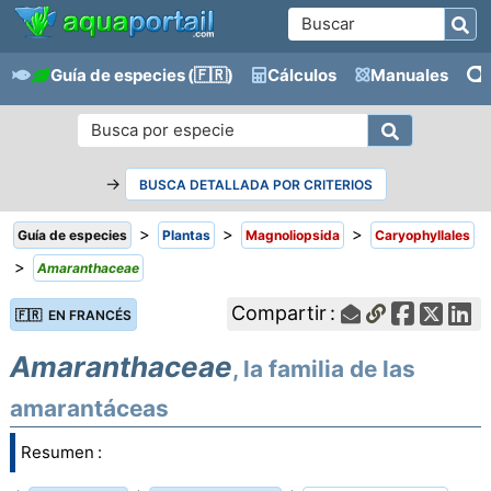
Guía de especies
(🇫🇷)
Cálculos
Manuales
→
BUSCA DETALLADA POR CRITERIOS
>
>
>
Guía de especies
Plantas
Magnoliopsida
Caryophyllales
>
Amaranthaceae
Compartir :
🇫🇷 EN FRANCÉS
Amaranthaceae
, la familia de las
amarantáceas
Resumen :