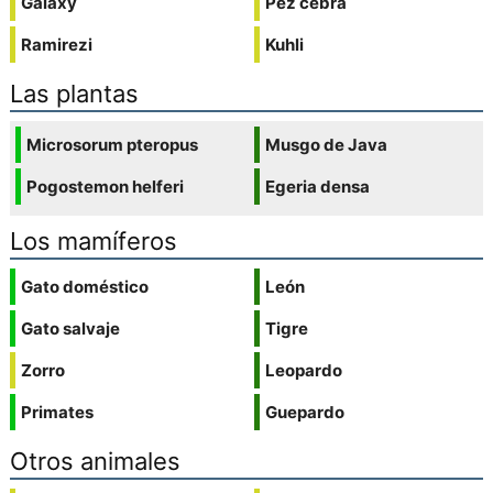
Galaxy
Pez cebra
Ramirezi
Kuhli
Las plantas
Microsorum pteropus
Musgo de Java
Pogostemon helferi
Egeria densa
Los mamíferos
Gato doméstico
León
Gato salvaje
Tigre
Zorro
Leopardo
Primates
Guepardo
Otros animales