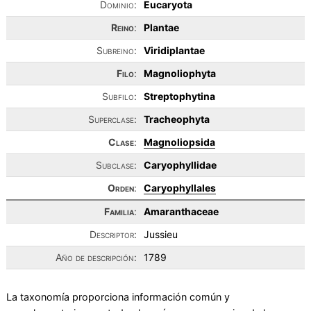
Dominio:
Eucaryota
Reino
:
Plantae
Subreino:
Viridiplantae
Filo
:
Magnoliophyta
Subfilo:
Streptophytina
Superclase:
Tracheophyta
Clase
:
Magnoliopsida
Subclase:
Caryophyllidae
Orden
:
Caryophyllales
Familia
:
Amaranthaceae
Descriptor:
Jussieu
Año de descripción:
1789
La taxonomía proporciona información común y