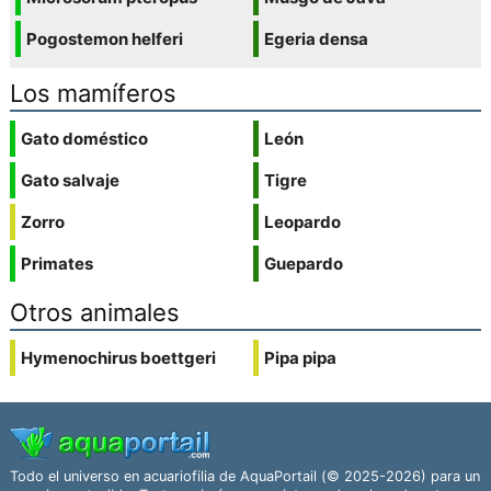
Pogostemon helferi
Egeria densa
Los mamíferos
Gato doméstico
León
Gato salvaje
Tigre
Zorro
Leopardo
Primates
Guepardo
Otros animales
Hymenochirus boettgeri
Pipa pipa
Todo el universo en acuariofilia de AquaPortail (© 2025-2026) para un