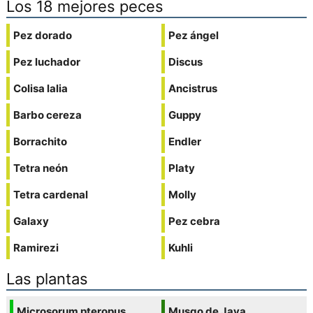
Los 18 mejores peces
Pez dorado
Pez ángel
Pez luchador
Discus
Colisa lalia
Ancistrus
Barbo cereza
Guppy
Borrachito
Endler
Tetra neón
Platy
Tetra cardenal
Molly
Galaxy
Pez cebra
Ramirezi
Kuhli
Las plantas
Microsorum pteropus
Musgo de Java