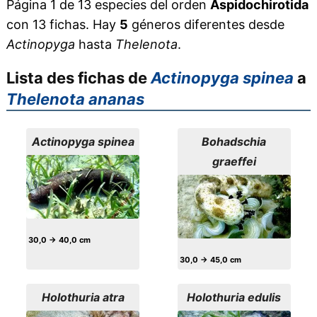
Página 1 de 13 especies del orden
Aspidochirotida
con 13 fichas. Hay
5
géneros diferentes desde
Actinopyga
hasta
Thelenota
.
Lista des fichas de
Actinopyga spinea
a
Thelenota ananas
Actinopyga spinea
Bohadschia
graeffei
30,0 → 40,0 cm
30,0 → 45,0 cm
Holothuria atra
Holothuria edulis