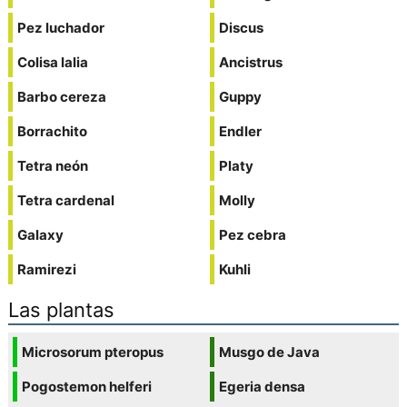
Pez luchador
Discus
Colisa lalia
Ancistrus
Barbo cereza
Guppy
Borrachito
Endler
Tetra neón
Platy
Tetra cardenal
Molly
Galaxy
Pez cebra
Ramirezi
Kuhli
Las plantas
Microsorum pteropus
Musgo de Java
Pogostemon helferi
Egeria densa