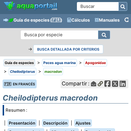
Guía de especies
(🇫🇷)
Cálculos
Manuales
→
BUSCA DETALLADA POR CRITERIOS
>
>
Guía de especies
Peces agua marina
Apogonidae
>
>
Cheilodipterus
macrodon
Compartir :
🇫🇷 EN FRANCÉS
Cheilodipterus macrodon
Resumen :
|
|
|
Presentación
Descripción
Ajustes