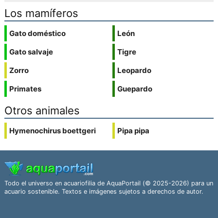
Los mamíferos
Gato doméstico
León
Gato salvaje
Tigre
Zorro
Leopardo
Primates
Guepardo
Otros animales
Hymenochirus boettgeri
Pipa pipa
Todo el universo en acuariofilia de AquaPortail (© 2025-2026) para un
acuario sostenible. Textos e imágenes sujetos a derechos de autor.