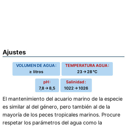
Ajustes
VOLUMEN DE AGUA :
TEMPERATURA AGUA :
≥ litros
23 → 28 °C
pH :
Salinidad :
7,8 → 8,5
1022 → 1026
El mantenimiento del acuario marino de la especie
es similar al del género, pero también al de la
mayoría de los peces tropicales marinos. Procure
respetar los parámetros del agua como la