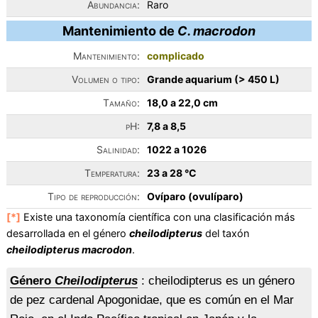
Abundancia:
Raro
Mantenimiento de
C. macrodon
Mantenimiento:
complicado
Volumen o tipo:
Grande aquarium (> 450 L)
Tamaño:
18,0 a 22,0 cm
pH:
7,8 a 8,5
Salinidad:
1022 a 1026
Temperatura:
23 a 28 °C
Tipo de reproducción:
Ovíparo (ovulíparo)
[*]
Existe una taxonomía científica con una clasificación más
desarrollada en el género
cheilodipterus
del taxón
cheilodipterus macrodon
.
Género
Cheilodipterus
: cheilodipterus es un género
de pez cardenal Apogonidae, que es común en el Mar