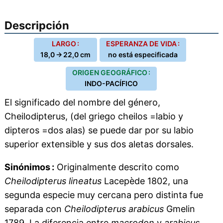
Descripción
LARGO :
ESPERANZA DE VIDA :
18,0 → 22,0 cm
no está especificada
ORIGEN GEOGRÁFICO :
INDO-PACÍFICO
El significado del nombre del género,
Cheilodipterus, (del griego cheilos =labio y
dipteros =dos alas) se puede dar por su labio
superior extensible y sus dos aletas dorsales.
Sinónimos :
Originalmente descrito como
Cheilodipterus lineatus
Lacepède 1802, una
segunda especie muy cercana pero distinta fue
separada con
Cheilodipterus arabicus
Gmelin
1789. La diferencia entre
macrodon
y
arabicus