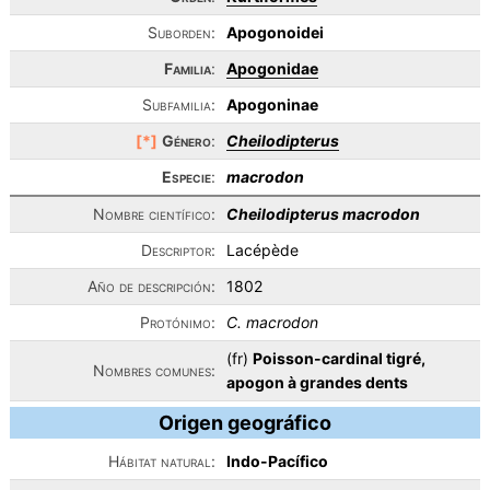
Suborden:
Apogonoidei
Familia
:
Apogonidae
Subfamilia:
Apogoninae
[*]
Género
:
Cheilodipterus
Especie
:
macrodon
Nombre científico:
Cheilodipterus macrodon
Descriptor:
Lacépède
Año de descripción:
1802
Protónimo:
C. macrodon
(fr)
Poisson-cardinal tigré,
Nombres comunes:
apogon à grandes dents
Origen geográfico
Hábitat natural:
Indo-Pacífico