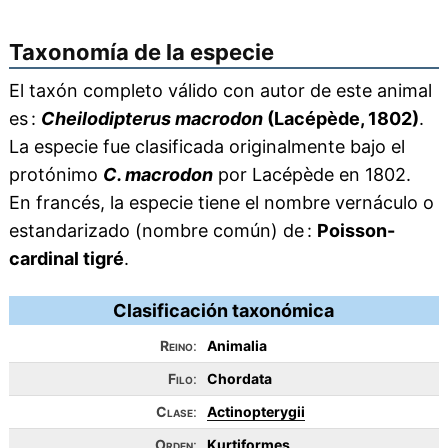
Taxonomía de la especie
El taxón completo válido con autor de este animal
es :
Cheilodipterus macrodon
(Lacépède, 1802)
.
La especie fue clasificada originalmente bajo el
protónimo
C. macrodon
por Lacépède en 1802.
En francés, la especie tiene el nombre vernáculo o
estandarizado (nombre común) de :
Poisson-
cardinal tigré
.
Clasificación taxonómica
Reino
:
Animalia
Filo
:
Chordata
Clase
:
Actinopterygii
Orden
:
Kurtiformes