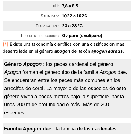
pH:
7,8 a 8,5
Salinidad:
1022 a 1026
Temperatura:
23 a 28 °C
Tipo de reproducción:
Ovíparo (ovulíparo)
[*]
Existe una taxonomía científica con una clasificación más
desarrollada en el género
apogon
del taxón
apogon aureus
.
Género
Apogon
: los peces cardenal del género
Apogon
forman el género tipo de la familia
Apogon
idae.
Se encuentran entre los peces más comunes en los
arrecifes de coral. La mayoría de las especies de este
género viven a pocos metros bajo la superficie, hasta
unos 200 m de profundidad o más. Más de 200
especies...
Familia Apogonidae
: la familia de los cardenales