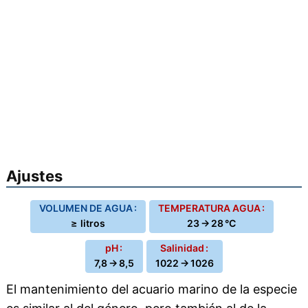
Ajustes
VOLUMEN DE AGUA :
TEMPERATURA AGUA :
≥ litros
23 → 28 °C
pH :
Salinidad :
7,8 → 8,5
1022 → 1026
El mantenimiento del acuario marino de la especie