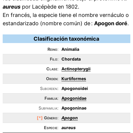
aureus
por Lacépède en 1802.
En francés, la especie tiene el nombre vernáculo o
estandarizado (nombre común) de :
Apogon doré
.
Clasificación taxonómica
Reino
:
Animalia
Filo
:
Chordata
Clase
:
Actinopterygii
Orden
:
Kurtiformes
Suborden:
Apogonoidei
Familia
:
Apogonidae
Subfamilia:
Apogoninae
[*]
Género
:
Apogon
Especie
:
aureus