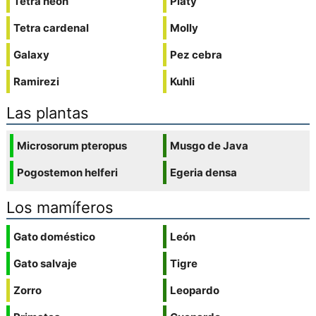
Tetra neón
Platy
Tetra cardenal
Molly
Galaxy
Pez cebra
Ramirezi
Kuhli
Las plantas
Microsorum pteropus
Musgo de Java
Pogostemon helferi
Egeria densa
Los mamíferos
Gato doméstico
León
Gato salvaje
Tigre
Zorro
Leopardo