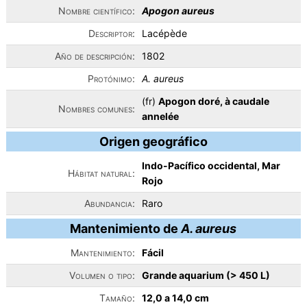
Nombre científico:
Apogon aureus
Descriptor:
Lacépède
Año de descripción:
1802
Protónimo:
A. aureus
(fr)
Apogon doré, à caudale
Nombres comunes:
annelée
Origen geográfico
Indo-Pacífico occidental, Mar
Hábitat natural:
Rojo
Abundancia:
Raro
Mantenimiento de
A. aureus
Mantenimiento:
Fácil
Volumen o tipo:
Grande aquarium (> 450 L)
Tamaño:
12,0 a 14,0 cm