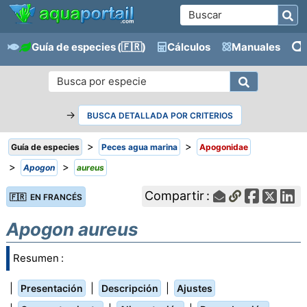
Guía de especies
(🇫🇷)
Cálculos
Manuales
→
BUSCA DETALLADA POR CRITERIOS
>
>
Guía de especies
Peces agua marina
Apogonidae
>
>
Apogon
aureus
Compartir :
🇫🇷 EN FRANCÉS
Apogon aureus
Resumen :
|
|
|
Presentación
Descripción
Ajustes