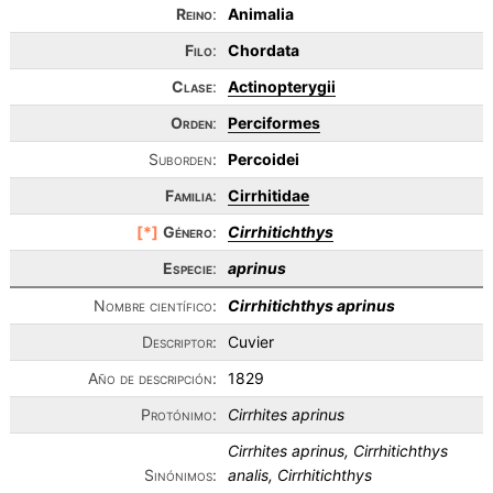
Reino
:
Animalia
Filo
:
Chordata
Clase
:
Actinopterygii
Orden
:
Perciformes
Suborden:
Percoidei
Familia
:
Cirrhitidae
[*]
Género
:
Cirrhitichthys
Especie
:
aprinus
Nombre científico:
Cirrhitichthys aprinus
Descriptor:
Cuvier
Año de descripción:
1829
Protónimo:
Cirrhites aprinus
Cirrhites aprinus, Cirrhitichthys
Sinónimos:
analis, Cirrhitichthys