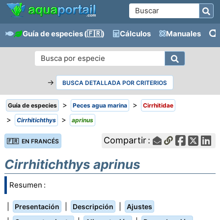
Guía de especies
(🇫🇷)
Cálculos
Manuales
→
BUSCA DETALLADA POR CRITERIOS
>
>
Guía de especies
Peces agua marina
Cirrhitidae
>
>
Cirrhitichthys
aprinus
Compartir :
🇫🇷 EN FRANCÉS
Cirrhitichthys aprinus
Resumen :
|
|
|
Presentación
Descripción
Ajustes