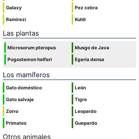
Galaxy
Pez cebra
Ramirezi
Kuhli
Las plantas
Microsorum pteropus
Musgo de Java
Pogostemon helferi
Egeria densa
Los mamíferos
Gato doméstico
León
Gato salvaje
Tigre
Zorro
Leopardo
Primates
Guepardo
Otros animales