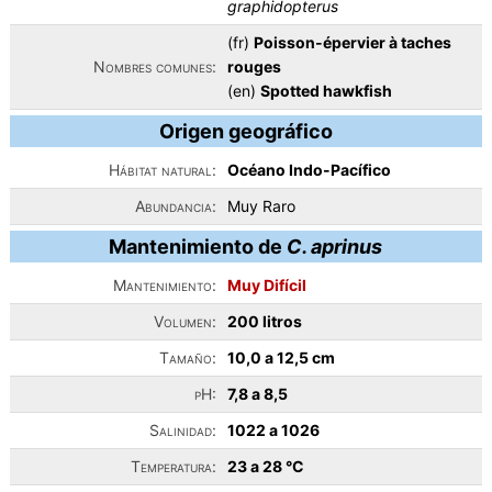
graphidopterus
(fr)
Poisson-épervier à taches
Nombres comunes:
rouges
(en)
Spotted hawkfish
Origen geográfico
Hábitat natural:
Océano Indo-Pacífico
Abundancia:
Muy Raro
Mantenimiento de
C. aprinus
Mantenimiento:
Muy Difícil
Volumen:
200 litros
Tamaño:
10,0 a 12,5 cm
pH:
7,8 a 8,5
Salinidad:
1022 a 1026
Temperatura:
23 a 28 °C