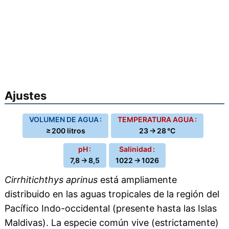
Ajustes
VOLUMEN DE AGUA :
TEMPERATURA AGUA :
≥ 200 litros
23 → 28 °C
pH :
Salinidad :
7,8 → 8,5
1022 → 1026
Cirrhitichthys aprinus
está ampliamente
distribuido en las aguas tropicales de la región del
Pacífico Indo-occidental (presente hasta las Islas
Maldivas). La especie común vive (estrictamente)