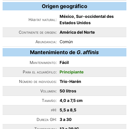
Origen geográfico
México, Sur-occidental des
Hábitat natural:
Estados Unidos
Continente de origen:
América del Norte
Abundancia:
Común
Mantenimiento de
G. affinis
Mantenimiento:
Fácil
Para el acuarófilo:
Principiante
Número de individuos:
Trio-Harén
Volumen:
50 litros
Tamaño:
4,0 a 7,5 cm
pH:
5,5 a 8,5
Dureza GH:
3 a 30
Temperatura:
12 a 29 °C