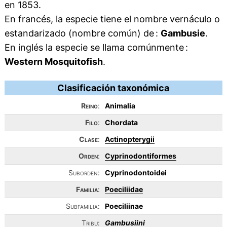
en 1853.
En francés, la especie tiene el nombre vernáculo o
estandarizado (nombre común) de :
Gambusie
.
En inglés la especie se llama comúnmente :
Western Mosquitofish
.
Clasificación taxonómica
Reino
:
Animalia
Filo
:
Chordata
Clase
:
Actinopterygii
Orden
:
Cyprinodontiformes
Suborden:
Cyprinodontoidei
Familia
:
Poeciliidae
Subfamilia:
Poeciliinae
Tribu:
Gambusiini