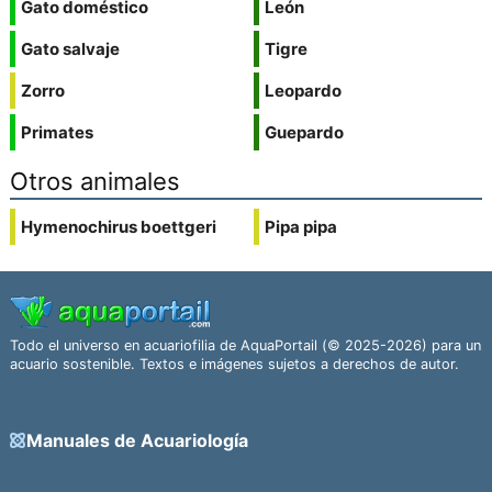
Gato doméstico
León
Gato salvaje
Tigre
Zorro
Leopardo
Primates
Guepardo
Otros animales
Hymenochirus boettgeri
Pipa pipa
Todo el universo en acuariofilia de AquaPortail (© 2025-2026) para un
acuario sostenible. Textos e imágenes sujetos a derechos de autor.
Manuales de Acuariología