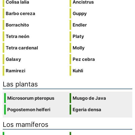
Colisa lalia
Ancistrus
Barbo cereza
Guppy
Borrachito
Endler
Tetra neón
Platy
Tetra cardenal
Molly
Galaxy
Pez cebra
Ramirezi
Kuhli
Las plantas
Microsorum pteropus
Musgo de Java
Pogostemon helferi
Egeria densa
Los mamíferos