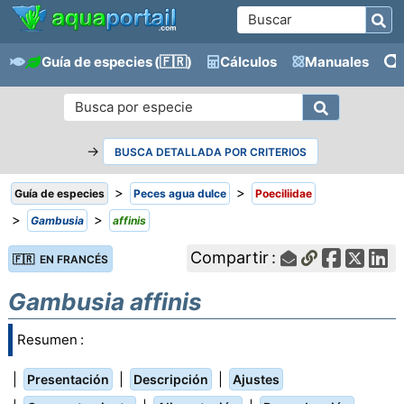
Guía de especies
(🇫🇷)
Cálculos
Manuales
→
BUSCA DETALLADA POR CRITERIOS
>
>
Guía de especies
Peces agua dulce
Poeciliidae
>
>
Gambusia
affinis
Compartir :
🇫🇷 EN FRANCÉS
Gambusia affinis
Resumen :
|
|
|
Presentación
Descripción
Ajustes