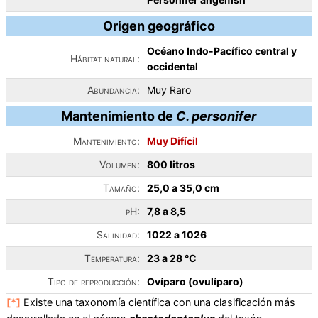
Origen geográfico
Océano Indo-Pacífico central y
Hábitat natural:
occidental
Abundancia:
Muy Raro
Mantenimiento de
C. personifer
Mantenimiento:
Muy Difícil
Volumen:
800 litros
Tamaño:
25,0 a 35,0 cm
pH:
7,8 a 8,5
Salinidad:
1022 a 1026
Temperatura:
23 a 28 °C
Tipo de reproducción:
Ovíparo (ovulíparo)
[*]
Existe una taxonomía científica con una clasificación más