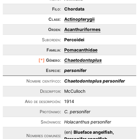
Filo
:
Chordata
Clase
:
Actinopterygii
Orden
:
Acanthuriformes
Suborden:
Percoidei
Familia
:
Pomacanthidae
[*]
Género
:
Chaetodontoplus
Especie
:
personifer
Nombre científico:
Chaetodontoplus personifer
Descriptor:
McCulloch
Año de descripción:
1914
Protónimo:
C. personifer
Sinónimos:
Holacanthus personifer
(en)
Blueface angelfish,
Nombres comunes:
Personifer angelfish