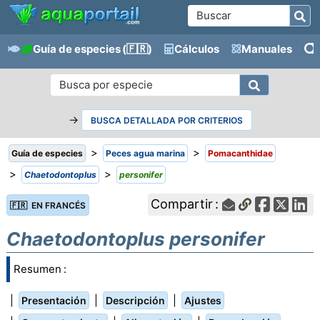
Guía de especies
(🇫🇷)
Cálculos
Manuales
→
BUSCA DETALLADA POR CRITERIOS
>
>
Guía de especies
Peces agua marina
Pomacanthidae
>
>
Chaetodontoplus
personifer
Compartir :
🇫🇷 EN FRANCÉS
Chaetodontoplus personifer
Resumen :
|
|
|
Presentación
Descripción
Ajustes