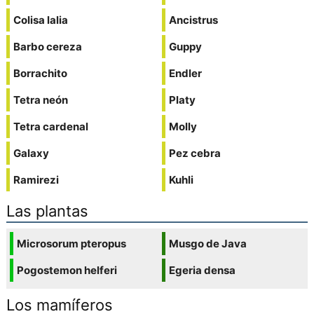
Colisa lalia
Ancistrus
Barbo cereza
Guppy
Borrachito
Endler
Tetra neón
Platy
Tetra cardenal
Molly
Galaxy
Pez cebra
Ramirezi
Kuhli
Las plantas
Microsorum pteropus
Musgo de Java
Pogostemon helferi
Egeria densa
Los mamíferos