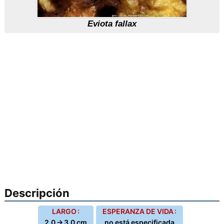
Eviota fallax
Descripción
LARGO :
ESPERANZA DE VIDA :
2,0 → 3,0 cm
no está especificada