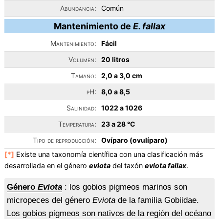
Abundancia:
Común
Mantenimiento de
E. fallax
Mantenimiento:
Fácil
Volumen:
20 litros
Tamaño:
2,0 a 3,0 cm
pH:
8,0 a 8,5
Salinidad:
1022 a 1026
Temperatura:
23 a 28 °C
Tipo de reproducción:
Ovíparo (ovulíparo)
[*]
Existe una taxonomía científica con una clasificación más
desarrollada en el género
eviota
del taxón
eviota fallax
.
Género
Eviota
: los gobios pigmeos marinos son
micropeces del género
Eviota
de la familia Gobiidae.
Los gobios pigmeos son nativos de la región del océano