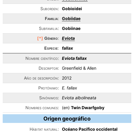
Suborden:
Gobioidei
Familia
:
Gobiidae
Subfamilia:
Gobiinae
[*]
Género
:
Eviota
Especie
:
fallax
Nombre científico:
Eviota fallax
Descriptor:
Greenfield & Allen
Año de descripción:
2012
Protónimo:
E. fallax
Sinónimos:
Eviota albolineata
Nombres comunes:
(en)
Twin Dwarfgoby
Origen geográfico
Hábitat natural:
Océano Pacífico occidental