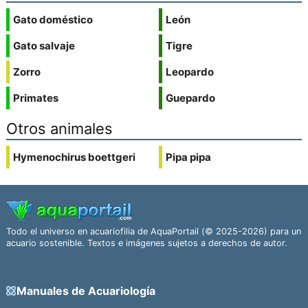
Gato doméstico
León
Gato salvaje
Tigre
Zorro
Leopardo
Primates
Guepardo
Otros animales
Hymenochirus boettgeri
Pipa pipa
Todo el universo en acuariofilia de AquaPortail (© 2025-2026) para un
acuario sostenible. Textos e imágenes sujetos a derechos de autor.
Manuales de Acuariología