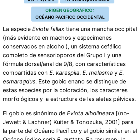
ORIGEN GEOGRÁFICO :
OCÉANO PACÍFICO OCCIDENTAL
La especie
Eviota fallax
tiene una mancha occipital
(más evidente en machos y especímenes
conservados en alcohol), un sistema cefálico
completo de sensorioporos del Grupo I y una
fórmula dorsal/anal de 9/8, con características
compartidas con
E. karaspila
,
E. melasma
y
E.
esmaragdus
. Este gobio enano se distingue de
estas especies por la coloración, los caracteres
morfológicos y la estructura de las aletas pélvicas.
El gobio es sinónimo de
Eviota albolineata
[(no-
Jewett & Lachner) Kuiter & Tonozuka, 2001] para
la parte del Océano Pacífico y el gobio similar en el
Océano Índico sería
E. guttata
. En resumen : la