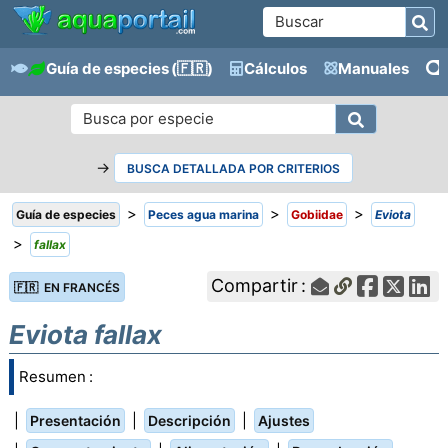
Guía de especies
(🇫🇷)
Cálculos
Manuales
→
BUSCA DETALLADA POR CRITERIOS
>
>
>
Guía de especies
Peces agua marina
Gobiidae
Eviota
>
fallax
Compartir :
🇫🇷 EN FRANCÉS
Eviota fallax
Resumen :
|
|
|
Presentación
Descripción
Ajustes