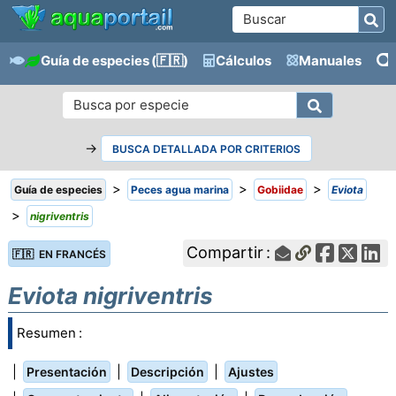
Guía de especies
(🇫🇷)
Cálculos
Manuales
→
BUSCA DETALLADA POR CRITERIOS
>
>
>
Guía de especies
Peces agua marina
Gobiidae
Eviota
>
nigriventris
Compartir :
🇫🇷 EN FRANCÉS
Eviota nigriventris
Resumen :
|
|
|
Presentación
Descripción
Ajustes