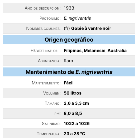
Año de descripción:
1933
Protónimo:
E. nigriventris
Nombres comunes:
(fr)
Gobie à ventre noir
Origen geográfico
Hábitat natural:
Filipinas, Mélanésie, Australia
Abundancia:
Raro
Mantenimiento de
E. nigriventris
Mantenimiento:
Fácil
Volumen:
50 litros
Tamaño:
2,6 a 3,3 cm
pH:
8,0 a 8,5
Salinidad:
1022 a 1026
Temperatura:
23 a 28 °C