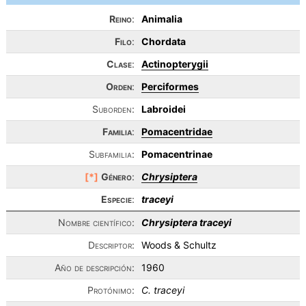
Reino
:
Animalia
Filo
:
Chordata
Clase
:
Actinopterygii
Orden
:
Perciformes
Suborden:
Labroidei
Familia
:
Pomacentridae
Subfamilia:
Pomacentrinae
[*]
Género
:
Chrysiptera
Especie
:
traceyi
Nombre científico:
Chrysiptera traceyi
Descriptor:
Woods & Schultz
Año de descripción:
1960
Protónimo:
C. traceyi