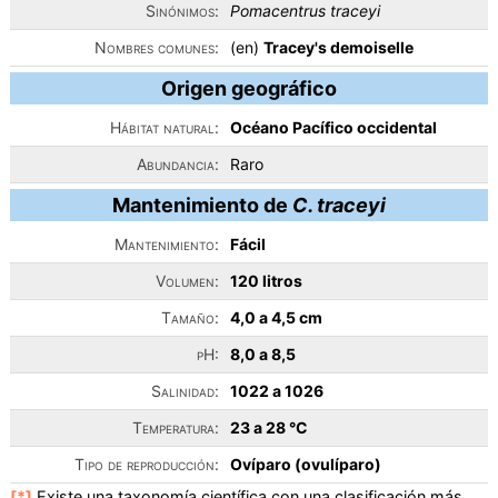
Sinónimos:
Pomacentrus traceyi
Nombres comunes:
(en)
Tracey's demoiselle
Origen geográfico
Hábitat natural:
Océano Pacífico occidental
Abundancia:
Raro
Mantenimiento de
C. traceyi
Mantenimiento:
Fácil
Volumen:
120 litros
Tamaño:
4,0 a 4,5 cm
pH:
8,0 a 8,5
Salinidad:
1022 a 1026
Temperatura:
23 a 28 °C
Tipo de reproducción:
Ovíparo (ovulíparo)
[*]
Existe una taxonomía científica con una clasificación más