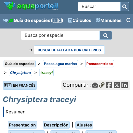
Guía de especies
(🇫🇷)
Cálculos
Manuales
→
BUSCA DETALLADA POR CRITERIOS
>
>
Guía de especies
Peces agua marina
Pomacentridae
>
>
Chrysiptera
traceyi
Compartir :
🇫🇷 EN FRANCÉS
Chrysiptera traceyi
Resumen :
|
|
|
Presentación
Descripción
Ajustes