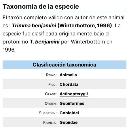
Taxonomía de la especie
El taxón completo válido con autor de este animal
es :
Trimma benjamini
(Winterbottom, 1996)
. La
especie fue clasificada originalmente bajo el
protónimo
T. benjamini
por Winterbottom en
1996.
Clasificación taxonómica
Reino
:
Animalia
Filo
:
Chordata
Clase
:
Actinopterygii
Orden
:
Gobiiformes
Suborden:
Gobioidei
Familia
:
Gobiidae