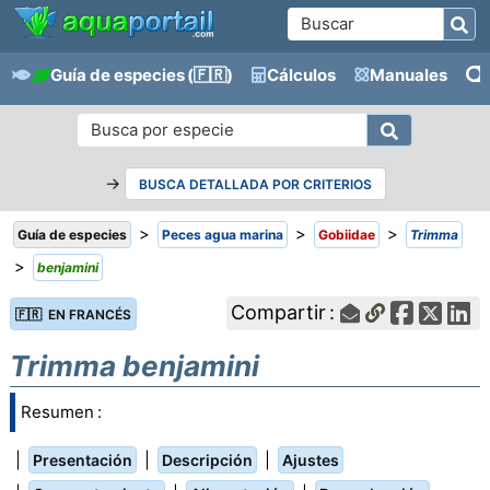
Guía de especies
(🇫🇷)
Cálculos
Manuales
→
BUSCA DETALLADA POR CRITERIOS
>
>
>
Guía de especies
Peces agua marina
Gobiidae
Trimma
>
benjamini
Compartir :
🇫🇷 EN FRANCÉS
Trimma benjamini
Resumen :
|
|
|
Presentación
Descripción
Ajustes