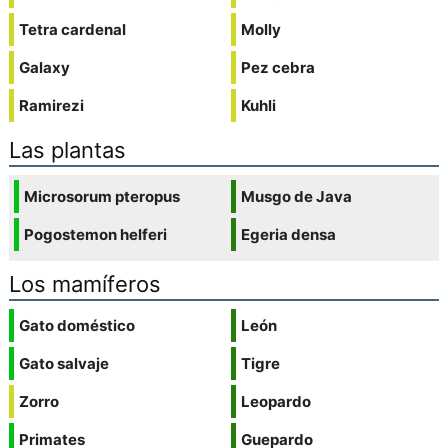
Tetra cardenal
Molly
Galaxy
Pez cebra
Ramirezi
Kuhli
Las plantas
Microsorum pteropus
Musgo de Java
Pogostemon helferi
Egeria densa
Los mamíferos
Gato doméstico
León
Gato salvaje
Tigre
Zorro
Leopardo
Primates
Guepardo