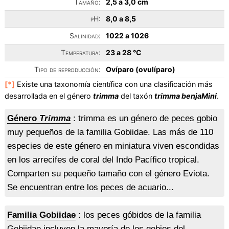
Tamaño:
2,5 a 3,0 cm
pH:
8,0 a 8,5
Salinidad:
1022 a 1026
Temperatura:
23 a 28 °C
Tipo de reproducción:
Ovíparo (ovulíparo)
[*]
Existe una taxonomía científica con una clasificación más
desarrollada en el género
trimma
del taxón
trimma benjaMini
.
Género
Trimma
: trimma es un género de peces gobio
muy pequeños de la familia Gobiidae. Las más de 110
especies de este género en miniatura viven escondidas
en los arrecifes de coral del Indo Pacífico tropical.
Comparten su pequeño tamaño con el género Eviota.
Se encuentran entre los peces de acuario...
Familia Gobiidae
: los peces góbidos de la familia
Gobiidae incluyen la mayoría de los gobios del