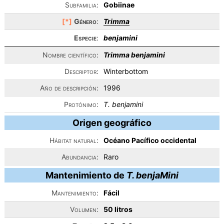
Subfamilia:
Gobiinae
[*]
Género
:
Trimma
Especie
:
benjamini
Nombre científico:
Trimma benjamini
Descriptor:
Winterbottom
Año de descripción:
1996
Protónimo:
T. benjamini
Origen geográfico
Hábitat natural:
Océano Pacífico occidental
Abundancia:
Raro
Mantenimiento de
T. benjaMini
Mantenimiento:
Fácil
Volumen:
50 litros