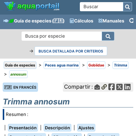
Guía de especies
(🇫🇷)
Cálculos
Manuales
→
BUSCA DETALLADA POR CRITERIOS
>
>
>
Guía de especies
Peces agua marina
Gobiidae
Trimma
>
annosum
Compartir :
🇫🇷 EN FRANCÉS
Trimma annosum
Resumen :
|
|
|
Presentación
Descripción
Ajustes