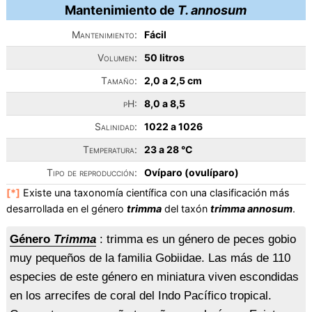
Mantenimiento de
T. annosum
Mantenimiento:
Fácil
Volumen:
50 litros
Tamaño:
2,0 a 2,5 cm
pH:
8,0 a 8,5
Salinidad:
1022 a 1026
Temperatura:
23 a 28 °C
Tipo de reproducción:
Ovíparo (ovulíparo)
[*]
Existe una taxonomía científica con una clasificación más
desarrollada en el género
trimma
del taxón
trimma annosum
.
Género
Trimma
: trimma es un género de peces gobio
muy pequeños de la familia Gobiidae. Las más de 110
especies de este género en miniatura viven escondidas
en los arrecifes de coral del Indo Pacífico tropical.