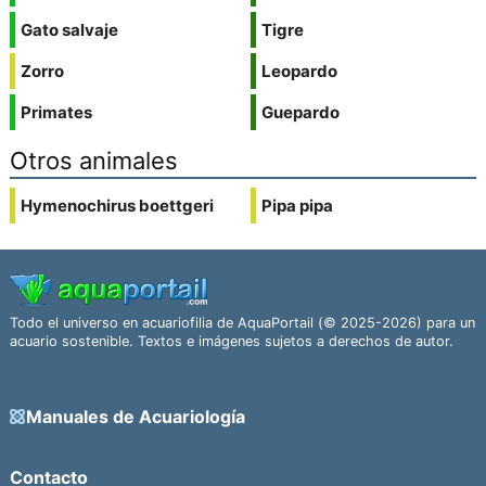
Gato salvaje
Tigre
Zorro
Leopardo
Primates
Guepardo
Otros animales
Hymenochirus boettgeri
Pipa pipa
Todo el universo en acuariofilia de AquaPortail (© 2025-2026) para un
acuario sostenible. Textos e imágenes sujetos a derechos de autor.
Manuales de Acuariología
Contacto