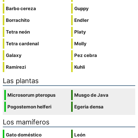
Barbo cereza
Guppy
Borrachito
Endler
Tetra neón
Platy
Tetra cardenal
Molly
Galaxy
Pez cebra
Ramirezi
Kuhli
Las plantas
Microsorum pteropus
Musgo de Java
Pogostemon helferi
Egeria densa
Los mamíferos
Gato doméstico
León