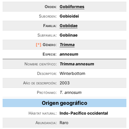
Orden
:
Gobiiformes
Suborden:
Gobioidei
Familia
:
Gobiidae
Subfamilia:
Gobiinae
[*]
Género
:
Trimma
Especie
:
annosum
Nombre científico:
Trimma annosum
Descriptor:
Winterbottom
Año de descripción:
2003
Protónimo:
T. annosum
Origen geográfico
Hábitat natural:
Indo-Pacífico occidental
Abundancia:
Raro