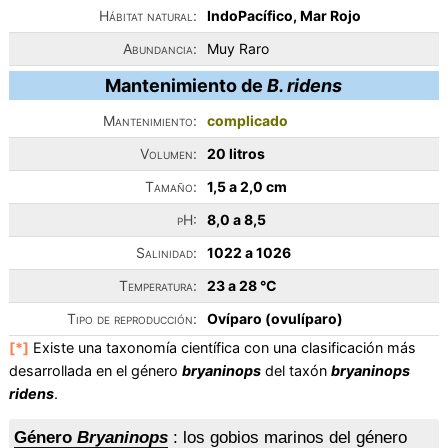
Hábitat natural:
IndoPacífico, Mar Rojo
Abundancia:
Muy Raro
Mantenimiento de
B. ridens
Mantenimiento:
complicado
Volumen:
20 litros
Tamaño:
1,5 a 2,0 cm
pH:
8,0 a 8,5
Salinidad:
1022 a 1026
Temperatura:
23 a 28 °C
Tipo de reproducción:
Ovíparo (ovulíparo)
[*]
Existe una taxonomía científica con una clasificación más
desarrollada en el género
bryaninops
del taxón
bryaninops
ridens
.
Género
Bryaninops
: los gobios marinos del género