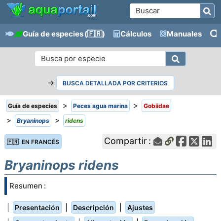
Guía de especies
(🇫🇷)
Cálculos
Manuales
→
BUSCA DETALLADA POR CRITERIOS
>
>
Guía de especies
Peces agua marina
Gobiidae
>
>
Bryaninops
ridens
Compartir :
🇫🇷 EN FRANCÉS
Bryaninops ridens
Resumen :
|
|
|
Presentación
Descripción
Ajustes