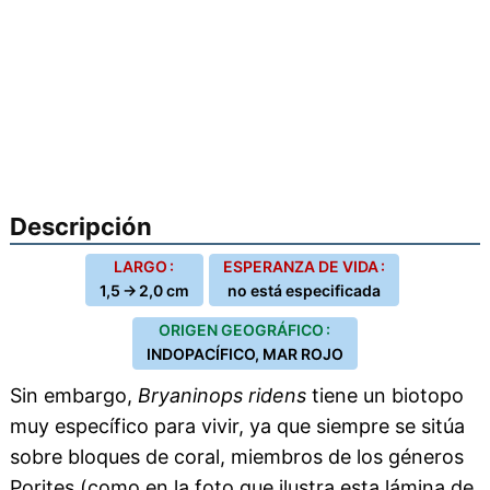
Descripción
LARGO :
ESPERANZA DE VIDA :
1,5 → 2,0 cm
no está especificada
ORIGEN GEOGRÁFICO :
INDOPACÍFICO, MAR ROJO
Sin embargo,
Bryaninops ridens
tiene un biotopo
muy específico para vivir, ya que siempre se sitúa
sobre bloques de coral, miembros de los géneros
Porites (como en la foto que ilustra esta lámina de