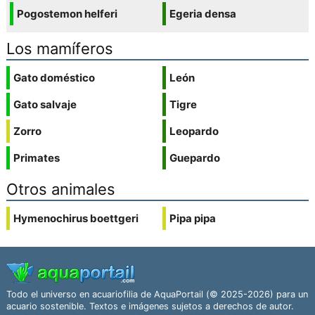
Pogostemon helferi
Egeria densa
Los mamíferos
Gato doméstico
León
Gato salvaje
Tigre
Zorro
Leopardo
Primates
Guepardo
Otros animales
Hymenochirus boettgeri
Pipa pipa
Todo el universo en acuariofilia de AquaPortail (© 2025-2026) para un
acuario sostenible. Textos e imágenes sujetos a derechos de autor.