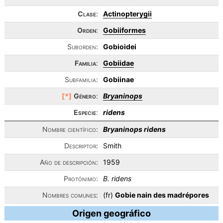
Clase
:
Actinopterygii
Orden
:
Gobiiformes
Suborden:
Gobioidei
Familia
:
Gobiidae
Subfamilia:
Gobiinae
[*]
Género
:
Bryaninops
Especie
:
ridens
Nombre científico:
Bryaninops ridens
Descriptor:
Smith
Año de descripción:
1959
Protónimo:
B. ridens
Nombres comunes:
(fr)
Gobie nain des madrépores
Origen geográfico