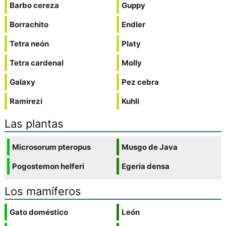
Barbo cereza
Guppy
Borrachito
Endler
Tetra neón
Platy
Tetra cardenal
Molly
Galaxy
Pez cebra
Ramirezi
Kuhli
Las plantas
Microsorum pteropus
Musgo de Java
Pogostemon helferi
Egeria densa
Los mamíferos
Gato doméstico
León