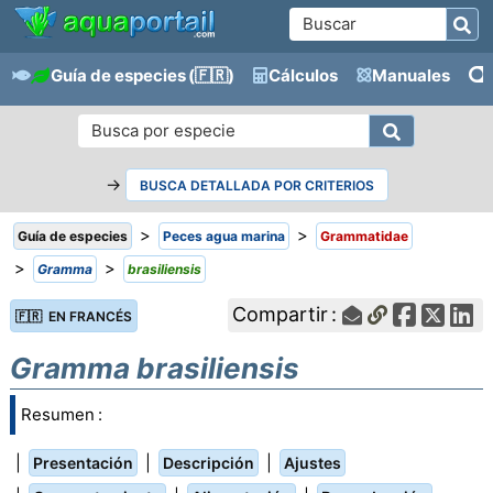
Guía de especies
(🇫🇷)
Cálculos
Manuales
→
BUSCA DETALLADA POR CRITERIOS
>
>
Guía de especies
Peces agua marina
Grammatidae
>
>
Gramma
brasiliensis
Compartir :
🇫🇷 EN FRANCÉS
Gramma brasiliensis
Resumen :
|
|
|
Presentación
Descripción
Ajustes