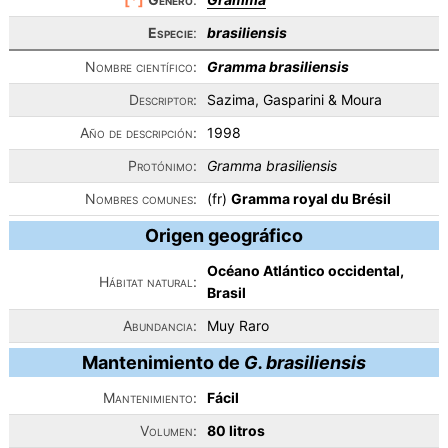
Especie
:
brasiliensis
Nombre científico:
Gramma brasiliensis
Descriptor:
Sazima, Gasparini & Moura
Año de descripción:
1998
Protónimo:
Gramma brasiliensis
Nombres comunes:
(fr)
Gramma royal du Brésil
Origen geográfico
Océano Atlántico occidental,
Hábitat natural:
Brasil
Abundancia:
Muy Raro
Mantenimiento de
G. brasiliensis
Mantenimiento:
Fácil
Volumen:
80 litros