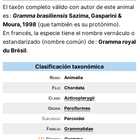
El taxón completo válido con autor de este animal
es :
Gramma brasiliensis
Sazima, Gasparini &
Moura, 1998
(que también es su protónimo).
En francés, la especie tiene el nombre vernáculo o
estandarizado (nombre común) de :
Gramma royal
du Brésil
.
Clasificación taxonómica
Reino
:
Animalia
Filo
:
Chordata
Clase
:
Actinopterygii
Orden
:
Perciformes
Suborden:
Percoidei
Familia
:
Grammatidae
[*]
Género
:
Gramma