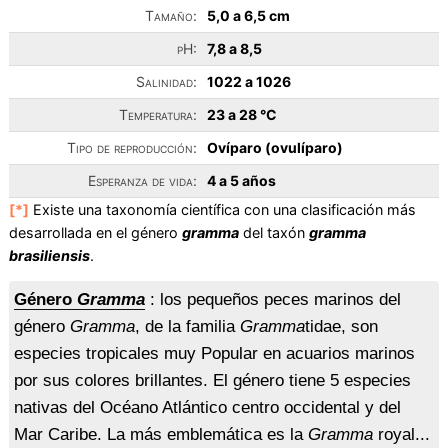
Tamaño:
5,0 a 6,5 cm
pH:
7,8 a 8,5
Salinidad:
1022 a 1026
Temperatura:
23 a 28 °C
Tipo de reproducción:
Ovíparo (ovulíparo)
Esperanza de vida:
4 a 5 años
[*]
Existe una taxonomía científica con una clasificación más
desarrollada en el género
gramma
del taxón
gramma
brasiliensis
.
Género
Gramma
: los pequeños peces marinos del
género
Gramma
, de la familia
Gramma
tidae, son
especies tropicales muy Popular en acuarios marinos
por sus colores brillantes. El género tiene 5 especies
nativas del Océano Atlántico centro occidental y del
Mar Caribe. La más emblemática es la
Gramma
royal...