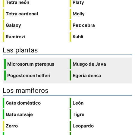
Tetra neón
Platy
Tetra cardenal
Molly
Galaxy
Pez cebra
Ramirezi
Kuhli
Las plantas
Microsorum pteropus
Musgo de Java
Pogostemon helferi
Egeria densa
Los mamíferos
Gato doméstico
León
Gato salvaje
Tigre
Zorro
Leopardo