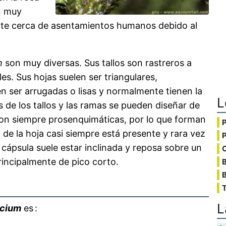
n muy
nte cerca de asentamientos humanos debido al
m
son muy diversas. Sus tallos son rastreros a
es. Sus hojas suelen ser triangulares,
 ser arrugadas o lisas y normalmente tienen la
L
s de los tallos y las ramas se pueden diseñar de
 son siempre prosenquimáticas, por lo que forman
 de la hoja casi siempre está presente y rara vez
a cápsula suele estar inclinada y reposa sobre un
C
principalmente de pico corto.
B
T
L
ecium
es :