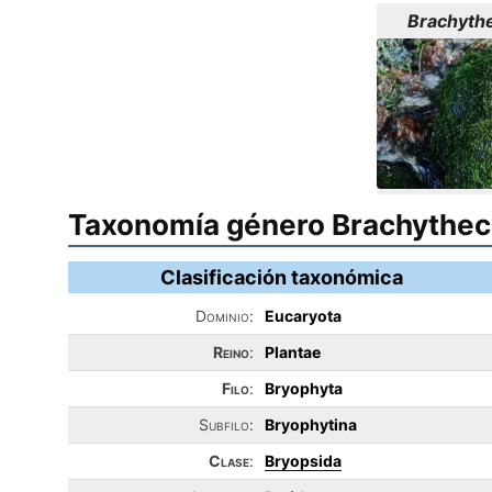
Brachythe
Taxonomía género Brachythe
Clasificación taxonómica
Dominio:
Eucaryota
Reino
:
Plantae
Filo
:
Bryophyta
Subfilo:
Bryophytina
Clase
:
Bryopsida