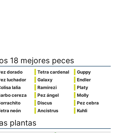
os 18 mejores peces
Pez dorado
Tetra cardenal
Guppy
Pez luchador
Galaxy
Endler
olisa lalia
Ramirezi
Platy
Barbo cereza
Pez ángel
Molly
orrachito
Discus
Pez cebra
etra neón
Ancistrus
Kuhli
as plantas