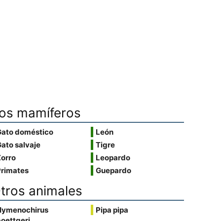
os mamíferos
Gato doméstico
León
ato salvaje
Tigre
Zorro
Leopardo
Primates
Guepardo
tros animales
Hymenochirus
Pipa pipa
oettgeri