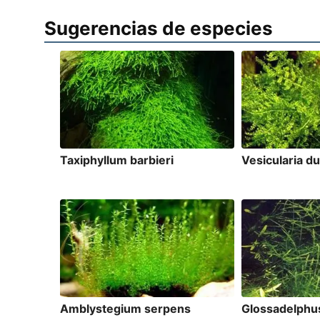
Sugerencias de especies
Taxiphyllum barbieri
Vesicularia d
Amblystegium serpens
Glossadelphus