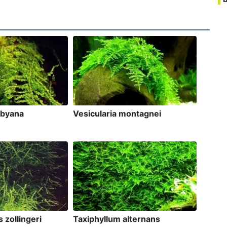
ubyana
Vesicularia montagnei
 zollingeri
Taxiphyllum alternans