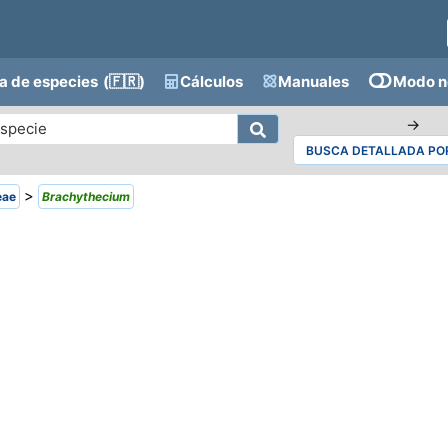
a de especies
(🇫🇷)
Cálculos
Manuales
Modo n
→
BUSCA DETALLADA POR
>
eae
Brachythecium