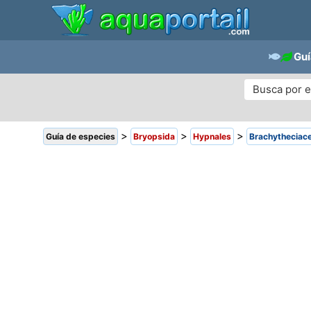
Guí
>
>
>
Guía de especies
Bryopsida
Hypnales
Brachytheciac