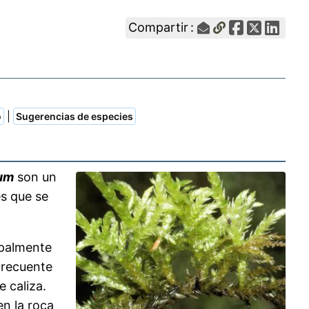
Compartir :
|
o
Sugerencias de especies
um
son un
s que se
ipalmente
frecuente
 caliza.
en la roca