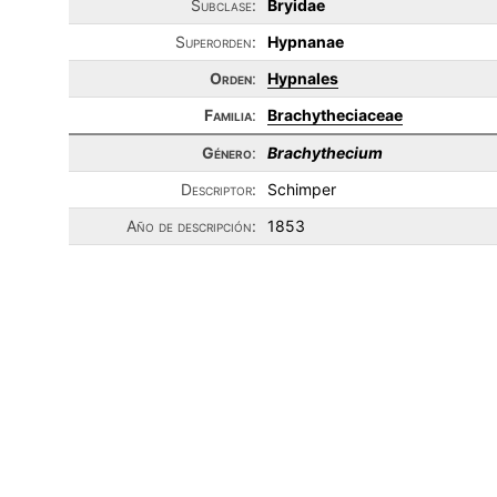
Subclase:
Bryidae
Superorden:
Hypnanae
Orden
:
Hypnales
Familia
:
Brachytheciaceae
Género
:
Brachythecium
Descriptor:
Schimper
Año de descripción:
1853