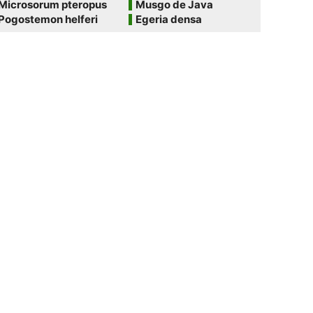
Microsorum pteropus
Musgo de Java
Pogostemon helferi
Egeria densa