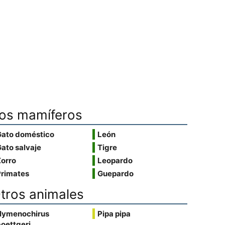
os mamíferos
Gato doméstico
León
ato salvaje
Tigre
Zorro
Leopardo
Primates
Guepardo
tros animales
Hymenochirus
Pipa pipa
oettgeri