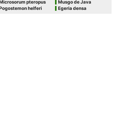
Microsorum pteropus
Musgo de Java
Pogostemon helferi
Egeria densa