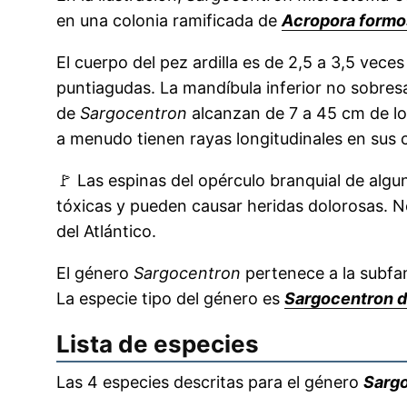
en una colonia ramificada de
Acropora formo
El cuerpo del pez ardilla es de 2,5 a 3,5 vece
puntiagudas. La mandíbula inferior no sobre
de
Sargocentron
alcanzan de 7 a 45 cm de lon
a menudo tienen rayas longitudinales en sus 
🚩
Las espinas del opérculo branquial de algu
tóxicas y pueden causar heridas dolorosas. N
del Atlántico.
El género
Sargocentron
pertenece a la subfa
La especie tipo del género es
Sargocentron 
Lista de especies
Las 4 especies descritas para el género
Sarg