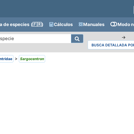
a de especies
(🇫🇷)
Cálculos
Manuales
Modo n
→
BUSCA DETALLADA POR
>
ntridae
Sargocentron