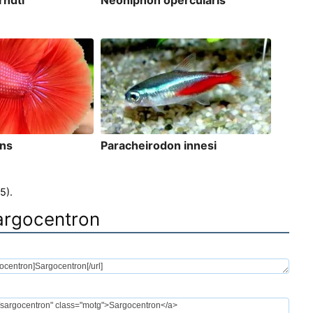
rndti
Neoniphon opercularis
ens
Paracheirodon innesi
5).
Sargocentron