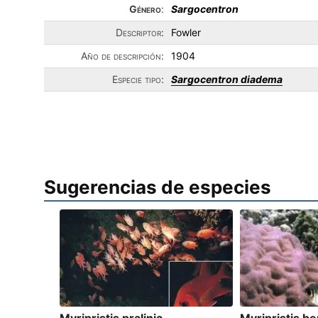
Género
:
Sargocentron
Descriptor:
Fowler
Año de descripción:
1904
Especie tipo:
Sargocentron diadema
Sugerencias de especies