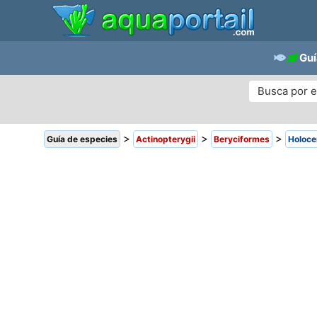
Guí
>
>
>
Guía de especies
Actinopterygii
Beryciformes
Holoce