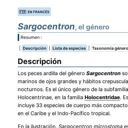
🇫🇷 EN FRANCÉS
Sargocentron
, el género
Resumen :
|
|
|
Descripción
Lista de especies
Taxonomía géner
Descripción
Los peces ardilla del género
Sargocentron
so
marinos de ojos grandes y hábitos crepuscula
nocturnos. Es el único género de la subfamili
Holocentrinae, en la familia
Holocentridae
. E
incluye 33 especies de cuerpo más compacto
en el Caribe y el Indo-Pacífico tropical.
En la ilustración,
Sargocentron microstoma
e