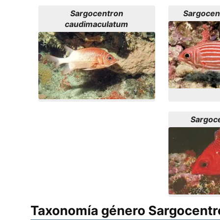
Sargocentron
Sargocen
caudimaculatum
Sargoce
Taxonomía género Sargocentr