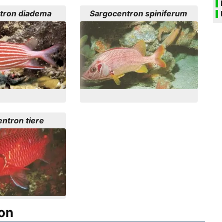
tron diadema
Sargocentron spiniferum
ntron tiere
on