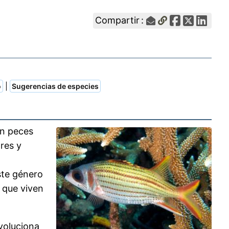
Compartir :
|
o
Sugerencias de especies
n peces
res y
a
ste género
 que viven
voluciona