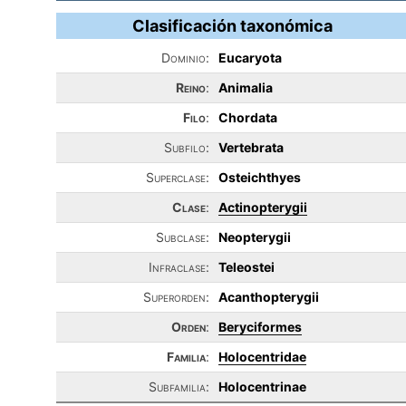
Clasificación taxonómica
Dominio:
Eucaryota
Reino
:
Animalia
Filo
:
Chordata
Subfilo:
Vertebrata
Superclase:
Osteichthyes
Clase
:
Actinopterygii
Subclase:
Neopterygii
Infraclase:
Teleostei
Superorden:
Acanthopterygii
Orden
:
Beryciformes
Familia
:
Holocentridae
Subfamilia:
Holocentrinae