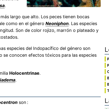
sa
.
s más largo que alto. Los peces tienen bocas
sale como en el género
Neoniphon
. Las especies
gitud. Son de color rojizo, marrón o plateado y
costados.
nas especies del Indopacífico del género son
L
o se conocen efectos tóxicos para las especies
C
milia
Holocentrinae
.
diadema
.
B
T
L
ocentron
son :