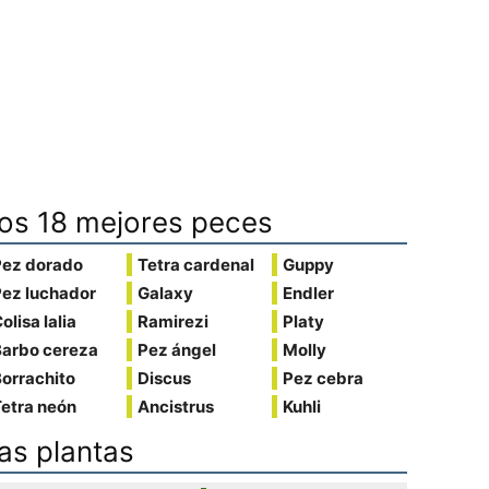
os 18 mejores peces
Pez dorado
Tetra cardenal
Guppy
Pez luchador
Galaxy
Endler
olisa lalia
Ramirezi
Platy
Barbo cereza
Pez ángel
Molly
orrachito
Discus
Pez cebra
etra neón
Ancistrus
Kuhli
as plantas